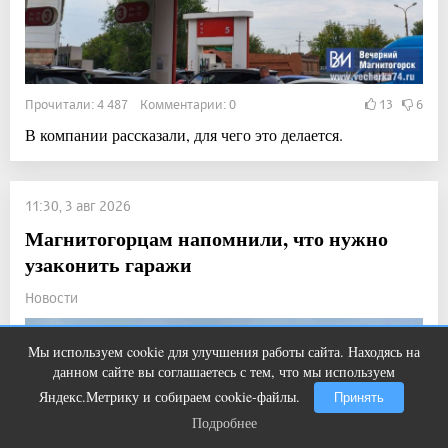
Прочитали: 4 487 Комментарии: 0
13
6
В компании рассказали, для чего это делается.
11:30, 3 авг 2026
Магнитогорцам напомнили, что нужно
узаконить гаражи
Новости
Мы используем cookie для улучшения работы сайта. Находясь на
Ролик из Омска: вы будете смеяться
i
данном сайте вы соглашаетесь с тем, что мы используем
долго
Яндекс.Метрику и собираем cookie-файлы.
Принять
Подробнее
Подробнее