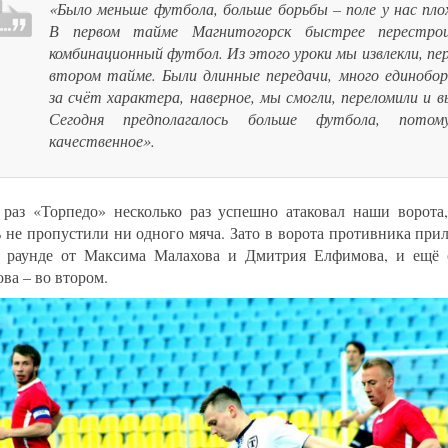
«Было меньше футбола, больше борьбы – поле у нас пло
В первом тайме Магнитогорск быстрее перестрои
комбинационный футбол. Из этого уроки мы извлекли, пе
втором тайме. Были длинные передачи, много единобор
за счёт характера, наверное, мы смогли, переломили и в
Сегодня предполагалось больше футбола, пото
качественное».
 раз «Торпедо» несколько раз успешно атаковал наши ворота
ь не пропустили ни одного мяча. Зато в ворота противника приле
 раунде от Максима Малахова и Дмитрия Елфимова, и ещё 
ва – во втором.