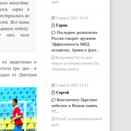
долг
хого качества.
лся, играл в
рестроились во
2 марта 2022 13:54
ств. Всё-таки
Гарик
ырвали победу.
Последнее десятилетие
му что поле
Россия говорит оружием.
Эффективность МИД
незаметна. Армия и флот...
Владимир Путин дал
, но защитники и
новую установку министру
тело три: два – в
обороны Шойгу
один от Дмитрия
2 марта 2022 13:22
Сергей
Константину Царствие
небесное и Вечная память
!!!...
Погиб, исполняя воинский
долг