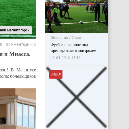
рний Магнитогорск
Общество / Спорт
00 Комментарии: 5
Футбольное поле под
президентским контролем
и и Миасса.
12-05-2016, 15:30
езон! В Магнитке
ВИДЕО
бола: болельщиков