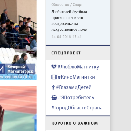
Общество / Спорт
Любителей футбола
приглашают в это
воскресенье на
искусственное поле
14-04-2016, 13:41
CПЕЦПРОЕКТ
#ЛюблюМагнитку
#КиноМагнитки
#ГлазамиДетей
#ЯПотребитель
#ГородОбластьСтрана
КОРОТКО О ВАЖНОМ