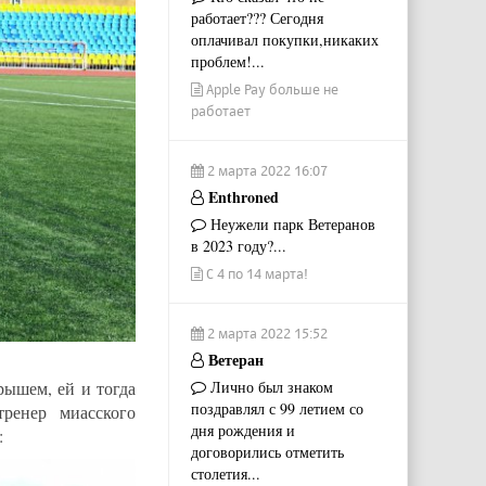
работает??? Сегодня
оплачивал покупки,никаких
проблем!...
Apple Pay больше не
работает
2 марта 2022 16:07
Enthroned
Неужели парк Ветеранов
в 2023 году?...
С 4 по 14 марта!
2 марта 2022 15:52
Ветеран
Лично был знаком
рышем, ей и тогда
поздравлял с 99 летием со
ренер миасского
дня рождения и
:
договорились отметить
столетия...