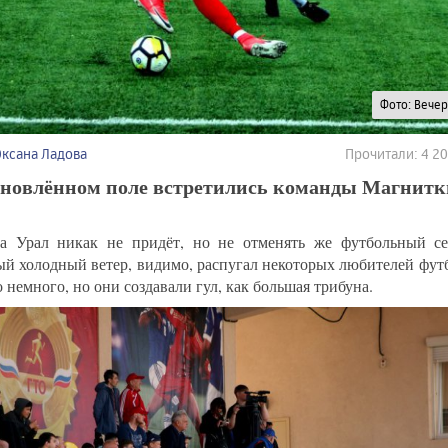
Фото: Вече
Оксана Ладова
Прочитали: 4 2
бновлённом поле встретились команды Магнитк
а Урал никак не придёт, но не отменять же футбольный с
ый холодный ветер, видимо, распугал некоторых любителей фут
 немного, но они создавали гул, как большая трибуна.