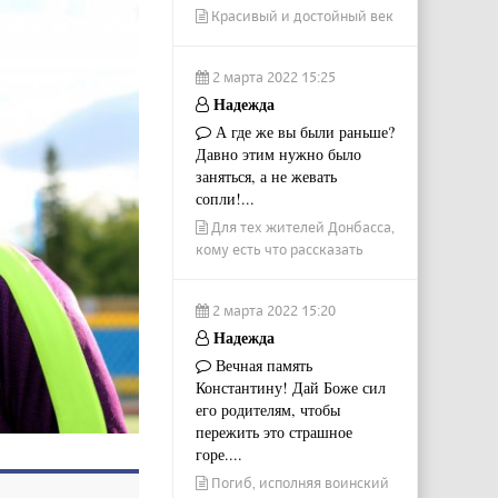
Красивый и достойный век
2 марта 2022 15:25
Надежда
А где же вы были раньше?
Давно этим нужно было
заняться, а не жевать
сопли!...
Для тех жителей Донбасса,
кому есть что рассказать
2 марта 2022 15:20
Надежда
Вечная память
Константину! Дай Боже сил
его родителям, чтобы
пережить это страшное
горе....
Погиб, исполняя воинский