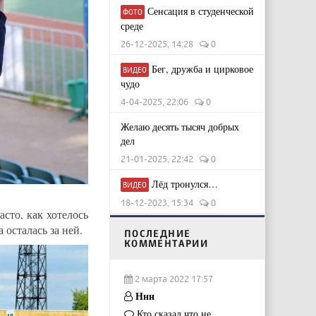
Сенсация в студенческой
ФОТО
среде
26-12-2025, 14:28
0
Бег, дружба и цирковое
ВИДЕО
чудо
4-04-2025, 22:06
0
Желаю десять тысяч добрых
дел
21-01-2025, 22:42
0
Лёд тронулся…
ВИДЕО
18-12-2023, 15:34
0
сто, как хотелось
 осталась за ней.
ПОСЛЕДНИЕ
КОММЕНТАРИИ
2 марта 2022 17:57
Ннн
Кто сказал что не