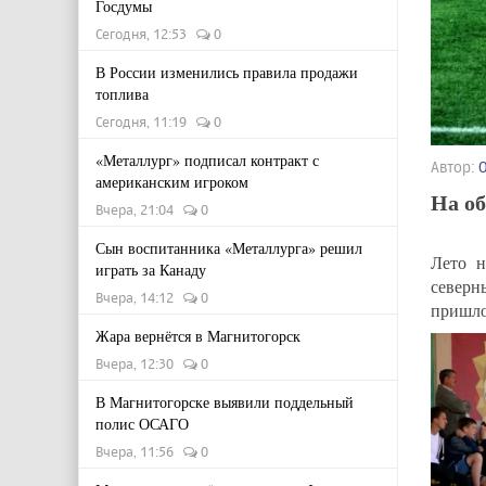
Госдумы
Сегодня, 12:53
0
В России изменились правила продажи
топлива
Сегодня, 11:19
0
«Металлург» подписал контракт с
Автор:
американским игроком
На о
Вчера, 21:04
0
Сын воспитанника «Металлурга» решил
Лето н
играть за Канаду
северн
Вчера, 14:12
0
пришло
Жара вернётся в Магнитогорск
Вчера, 12:30
0
В Магнитогорске выявили поддельный
полис ОСАГО
Вчера, 11:56
0