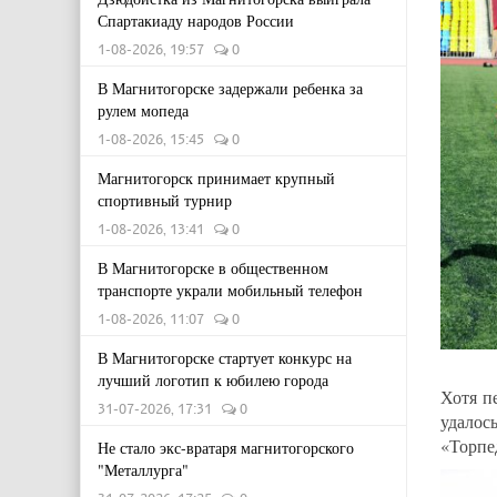
Спартакиаду народов России
1-08-2026, 19:57
0
В Магнитогорске задержали ребенка за
рулем мопеда
1-08-2026, 15:45
0
Магнитогорск принимает крупный
спортивный турнир
1-08-2026, 13:41
0
В Магнитогорске в общественном
транспорте украли мобильный телефон
1-08-2026, 11:07
0
В Магнитогорске стартует конкурс на
лучший логотип к юбилею города
Хотя п
31-07-2026, 17:31
0
удалос
«Торп
Не стало экс-вратаря магнитогорского
"Металлурга"