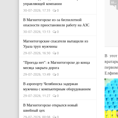
управляющей компании
30-07-2026, 17:35
0
В Магнитогорске из-за беспилотной
опасности приостановили работу на АЗС
30-07-2026, 13:13
0
Магнитогорские спасатели вытащили из
Урала труп мужчины
29-07-2026, 16:30
0
В этот
вратар
"Проезда нет": в Магнитогорске до конца
первом
месяца закрыта дорога
Елфимо
29-07-2026, 13:49
0
В аэропорту Челябинска задержан
мужчина с компьютерным оборудованием
29-07-2026, 11:27
0
В Магнитогорске открылся новый
швейный цех
29-07-2026, 00:08
0