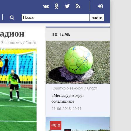
найти
тадион
ПО ТЕМЕ
/ Эксклюзив / Спорт
Коротко о важном / Спорт
«Металлург» ждёт
болельщиков
13-06-2018, 10:33
ФОТО