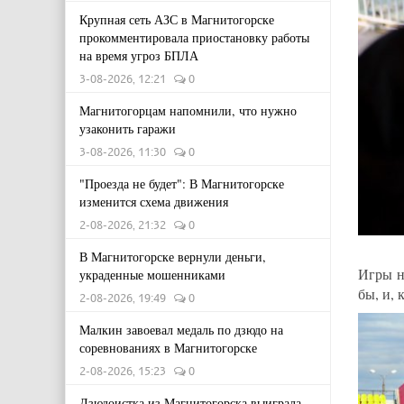
Крупная сеть АЗС в Магнитогорске
прокомментировала приостановку работы
на время угроз БПЛА
3-08-2026, 12:21
0
Магнитогорцам напомнили, что нужно
узаконить гаражи
3-08-2026, 11:30
0
"Проезда не будет": В Магнитогорске
изменится схема движения
2-08-2026, 21:32
0
В Магнитогорске вернули деньги,
Игры н
украденные мошенниками
бы, и, 
2-08-2026, 19:49
0
Малкин завоевал медаль по дзюдо на
соревнованиях в Магнитогорске
2-08-2026, 15:23
0
Дзюдоистка из Магнитогорска выиграла