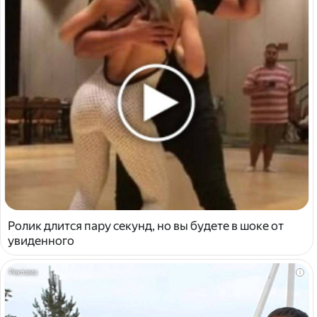
Ролик длится пару секунд, но вы будете в шоке от
увиденного
i