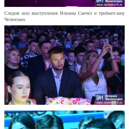
Следом шло выступления Илианы Санчез и трибьют-шоу
Челентано.