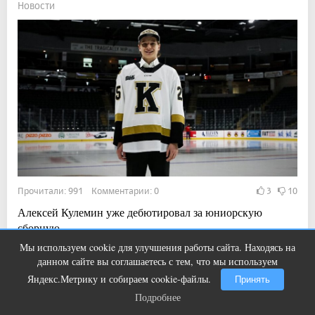
Новости
Прочитали: 991 Комментарии: 0
3
10
Алексей Кулемин уже дебютировал за юниорскую
сборную.
Мы используем cookie для улучшения работы сайта. Находясь на
Этот танец невесты оставит вас без
i
данном сайте вы соглашаетесь с тем, что мы используем
слов! Пересмотрела 10 раз
12:30, 5 авг 2026
Яндекс.Метрику и собираем cookie-файлы.
Принять
Подробнее
Жара вернётся в Магнитогорск
Подробнее