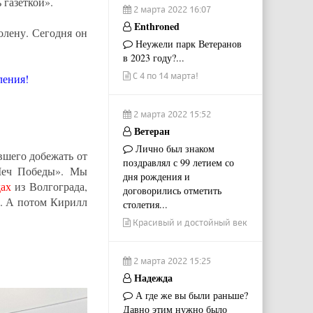
 газеткой».
2 марта 2022 16:07
Enthroned
олену. Сегодня он
Неужели парк Ветеранов
в 2023 году?...
С 4 по 14 марта!
ления!
2 марта 2022 15:52
Ветеран
Лично был знаком
шего добежать от
поздравлял с 99 летием со
«Меч Победы». Мы
дня рождения и
ах
из Волгограда,
договорились отметить
у. А потом Кирилл
столетия...
Красивый и достойный век
2 марта 2022 15:25
Надежда
А где же вы были раньше?
Давно этим нужно было