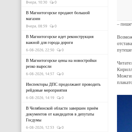
Вчера, 10:30
0
В Магнитогорске продают большой
магазин
– пиш
Вчера, 08:59
0
В Магнитогорске идет реконструкция
Возмож
важной для города дороги
отстав
путеше
6-08-2026, 22:50
0
В Магнитогорске цены на новостройки
Читате
резко выросли
Кирилл
6-08-2026, 14:57
0
Можгин
плакат
Инспекторы ДПС продолжают проводить
рейдовые мероприятия
6-08-2026, 14:19
0
В Челябинской области завершен приём
документов от кандидатов в депутаты
Госдумы
6-08-2026, 12:53
0