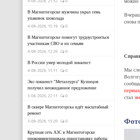
можно б
4-08-2026, 21:52
0
В Магнитогорске мужчина украл семь
Вчераш
упаковок шоколада
снова п
4-08-2026, 15:19
0
В Магнитогорске помогут трудоустроиться
участникам СВО и их семьям
4-08-2026, 12:26
0
Справ
В России умер молодой хоккеист
Мы сле
4-08-2026, 11:11
0
Волгог
Экс-хоккеист "Металлурга" Кузнецов
сообщ
получил неожиданное предложение
первых
3-08-2026, 22:11
0
стал
зв
В сквере Магнитогорска идёт масштабный
ремонт
Фот
3-08-2026, 15:20
0
Крупная сеть АЗС в Магнитогорске
прокомментировала приостановку работы