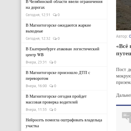
В Челябинской области ввели ограничения
на дорогах
Сегодня, 12:51
0
В Магнитогорске ожидаются жаркие
выходные
Автор:
Сегодня, 12:32
0
«Всё 
В Екатеринбурге атакован логистический
путе
центр WB
Вчера, 23:31
0
Пост д
В Магнитогорске произошло ДТП с
мокру
переворотом
призем
Вчера, 16:00
0
Дальне
В Магнитогорске сегодня пройдет
массовая проверка водителей
Вчера, 11:55
0
Нейросеть помогла оштрафовать владельца
участка