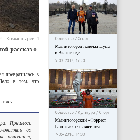
Общество / Спорт
339 Комментарии: 1
Магнитогорец наделал шума
ой рассказ о
в Волгограде
5-03-2017, 17:30
ая превратилась в
Дело в том, что
вился.
Общество / Культура / Спорт
Магнитогорский «Форрест
ра. Пришлось
Гамп» достиг своей цели
оковылять до
7-05-2016, 14:00
е полегчает,