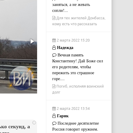
заняться, а не жевать
сопли!...
Для тех жителей Донбасса,
кому есть что рассказать
2 марта 2022 15:20
Надежда
Вечная память
Константину! Дай Боже сил
его родителям, чтобы
пережить это страшное
горе....
Погиб, исполняя воинский
долг
2 марта 2022 13:54
Гарик
Последнее десятилетие
i
ко секунд, а
Россия говорит оружием.
олго