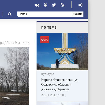
найти
ПО ТЕМЕ
ФОТО
ура / Лица Магнитки
Культура
Кирилл Фронюк покинул
Орловскую область и
добежал до Брянска
29-03-2017, 16:03