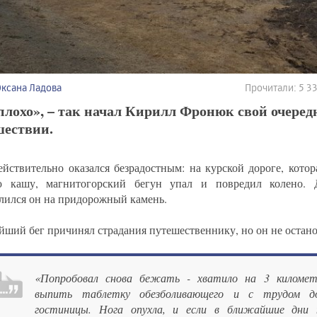
Оксана Ладова
Прочитали: 5 
плохо», – так начал Кирилл Фронюк свой очередн
шествии.
ействительно оказался безрадостным: на курской дороге, котор
ю кашу, магнитогорский бегун упал и повредил колено. 
лился он на придорожный камень.
йший бег причинял страдания путешественнику, но он не остано
«Попробовал снова бежать - хватило на 3 километ
выпить таблетку обезболивающего и с трудом д
гостиницы. Нога опухла, и если в ближайшие дни н