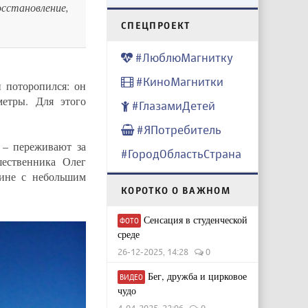
сстановление,
CПЕЦПРОЕКТ
#ЛюблюМагнитку
#КиноМагнитки
 поторопился: он
етры. Для этого
#ГлазамиДетей
#ЯПотребитель
 – переживают за
#ГородОбластьСтрана
шественника Олег
ине с небольшим
КОРОТКО О ВАЖНОМ
Сенсация в студенческой
ФОТО
среде
26-12-2025, 14:28
0
Бег, дружба и цирковое
ВИДЕО
чудо
4-04-2025, 22:06
0