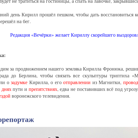
удет не тратиться на гостиницы, а спать на лавочке, закрывшись
ний день Кирилл прошёл пешком, чтобы дать восстановиться к
ерешёл на бег.
Редакция «Вечёрки» желает Кириллу скорейшего выздоров
ка:
дим за продвижением нашего земляка Кирилла Фронюка, решив
рада до Берлина, чтобы связать все скульптуры триптиха 
али о
задумке
Кирилла, о его
отправлении
из Магнитки,
провод
 днях
пути и
препятствиях
, едва не поставивших всё под угроз
ездой
воронежского телевидения.
орепортаж