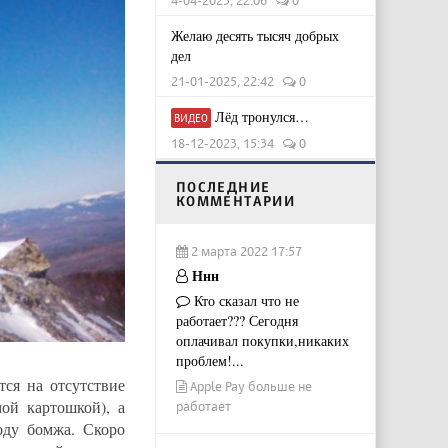
Желаю десять тысяч добрых
дел
21-01-2025, 22:42
0
Лёд тронулся…
ВИДЕО
18-12-2023, 15:34
0
ПОСЛЕДНИЕ
КОММЕНТАРИИ
2 марта 2022 17:57
Ннн
Кто сказал что не
работает??? Сегодня
оплачивал покупки,никаких
проблем!...
тся на отсутствие
Apple Pay больше не
ой картошкой), а
работает
оду бомжа. Скоро