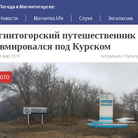
Погода в Магнитогорске:
Новости
Магнитка.life
Слухи
Эксклюзив
нитогорский путешественник
вмировался под Курском
21 мар 2017
Актуально / Культ
ОТО