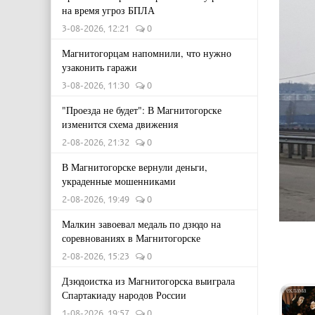
на время угроз БПЛА
3-08-2026, 12:21
0
Магнитогорцам напомнили, что нужно
узаконить гаражи
3-08-2026, 11:30
0
"Проезда не будет": В Магнитогорске
изменится схема движения
2-08-2026, 21:32
0
В Магнитогорске вернули деньги,
украденные мошенниками
2-08-2026, 19:49
0
Малкин завоевал медаль по дзюдо на
соревнованиях в Магнитогорске
2-08-2026, 15:23
0
Дзюдоистка из Магнитогорска выиграла
Спартакиаду народов России
1-08-2026, 19:57
0