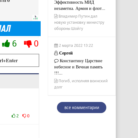
Эффективность МИД
незаметна. Армия и флот...
Владимир Путин дал
новую установку министру
обороны Шойгу
6
0
2 марта 2022 13:22
Сергей
rl+Enter
Константину Царствие
небесное и Вечная память
!!!...
Погиб, исполняя воинский
долг
все комментарии
2
0