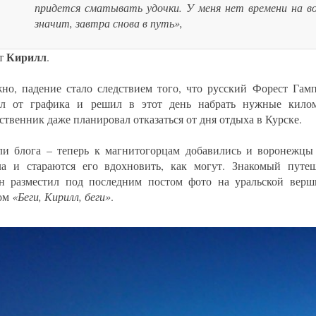
придется сматывать удочки. У меня нет времени на во
значит, завтра снова в путь»,
Кирилл
ет
.
но, падение стало следствием того, что русский Форест Гамп
ал от графика и решил в этот день набрать нужные килом
ственник даже планировал отказаться от дня отдыха в Курске.
ли блога – теперь к магнитогорцам добавились и воронежцы
а и стараются его вдохновить, как могут. Знакомый путе
 разместил под последним постом фото на уральской верш
ом
«Беги, Кирилл, беги»
.