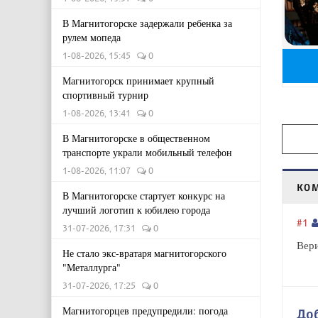
В Магнитогорске задержали ребенка за
рулем мопеда
1-08-2026, 15:45
0
Магнитогорск принимает крупный
спортивный турнир
1-08-2026, 13:41
0
В Магнитогорске в общественном
транспорте украли мобильный телефон
1-08-2026, 11:07
0
КО
В Магнитогорске стартует конкурс на
лучший логотип к юбилею города
#1
31-07-2026, 17:31
0
Вери
Не стало экс-вратаря магнитогорского
"Металлурга"
31-07-2026, 17:25
0
Магнитогорцев предупредили: погода
До