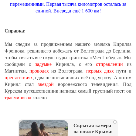
перемещениями. Первая тысяча километров осталась за
спиной. Впереди ещё 1 600 км!
Справка:
Мы следим за продвижением нашего земляка Кирилла
Фронюка, решившего добежать от Волгограда до Берлина,
чтобы связать все скульптуры триптиха «Меч Победы». Мы
сообщали о
задумке
Кирилла, о его
отправлении
из
Магнитки,
проводах
из Волгограда,
первых днях
пути и
препятствиях
, едва не поставивших всё под угрозу. А потом
Кирилл стал
звездой
воронежского телевидения. Под
Курском путешественник написал самый грустный пост: он
травмировал
колено.
_
i
Скрытая камера
на пляже Крыма: