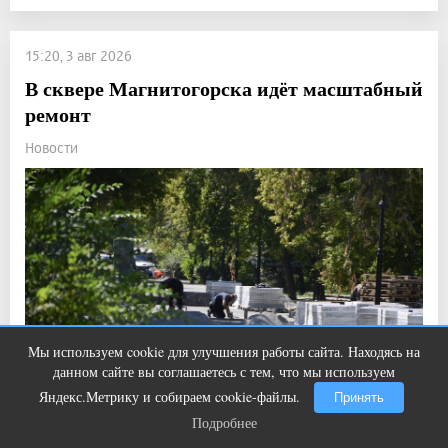
15:20, 3 авг 2026
В сквере Магнитогорска идёт масштабный
ремонт
Новости
Мы используем cookie для улучшения работы сайта. Находясь на
Этот танец невесты оставит вас без
i
данном сайте вы соглашаетесь с тем, что мы используем
слов! Пересмотрела 10 раз
Яндекс.Метрику и собираем cookie-файлы.
Принять
Подробнее
Подробнее