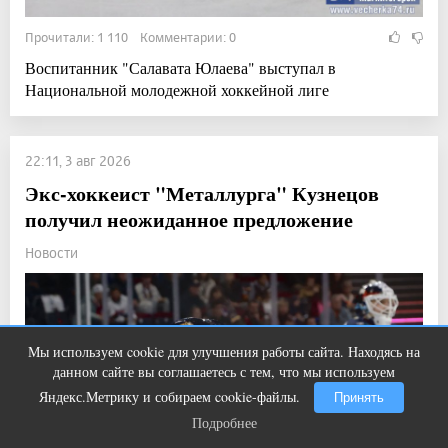
Прочитали: 1 110 Комментарии: 0
Воспитанник "Салавата Юлаева" выступал в
Национальной молодежной хоккейной лиге
22:11, 3 авг 2026
Экс-хоккеист "Металлурга" Кузнецов
получил неожиданное предложение
Новости
Мы используем cookie для улучшения работы сайта. Находясь на
Этот танец невесты оставит вас без
i
данном сайте вы соглашаетесь с тем, что мы используем
слов! Пересмотрела 10 раз
Яндекс.Метрику и собираем cookie-файлы.
Принять
Подробнее
Подробнее