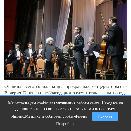
От лица всего города за два прекрасных концерта оркестр
Валерия Гергиева поблагодарил заместитель главы города
Вадим Чуприн.
Мы используем cookie для улучшения работы сайта. Находясь на
Ролик из Омска: вы будете смеяться
i
данном сайте вы соглашаетесь с тем, что мы используем
долго
Яндекс.Метрику и собираем cookie-файлы.
Принять
Подробнее
Подробнее