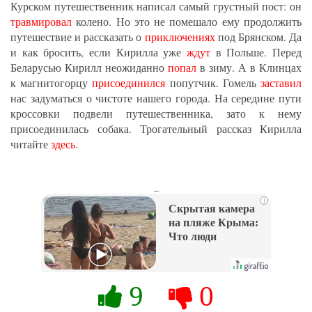
Курском путешественник написал самый грустный пост: он
травмировал
колено. Но это не помешало ему продолжить
путешествие и рассказать о
приключениях
под Брянском. Да
и как бросить, если Кирилла уже
ждут
в Польше. Перед
Беларусью Кирилл неожиданно
попал
в зиму. А в Клинцах
к магнитогорцу
присоединился
попутчик. Гомель
заставил
нас задуматься о чистоте нашего города. На середине пути
кроссовки подвели путешественника, зато к нему
присоединилась собака. Трогательный рассказ Кирилла
читайте
здесь
.
_
i
Скрытая камера
на пляже Крыма:
Что люди
вытворяют, когда
их не видят...
9
0