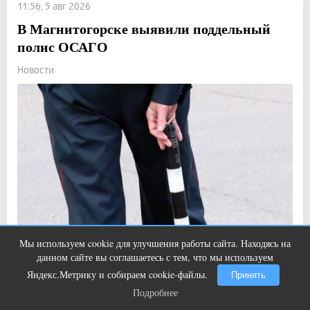
11:56, 5 авг 2026
В Магнитогорске выявили поддельный
полис ОСАГО
Новости
Мы используем cookie для улучшения работы сайта. Находясь на
Никогда не храните огурцы в
i
данном сайте вы соглашаетесь с тем, что мы используем
холодильнике: есть один маленький
секрет
Яндекс.Метрику и собираем cookie-файлы.
Принять
Прочитали: 645 Комментарии: 0
0
1
Подробнее
Подробнее
Водитель, предъявивший такой документ, доставлен в