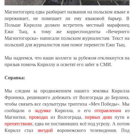
Магнитогорец едва разбирает названия на польском языке и
переживает, не помешает ли ему языковой барьер. В
Польше Кирилла должен встретить местный марафонец
Ежи Тыц, к тому же корреспонденты «Вечернего
Магнитогорска» написали польским журналистам. Текст на
польский для журналистов нам помог перевести Ежи Тыц.
Мы надеемся, что наши коллеги за рубежом откликнутся на
призыв помочь Кириллу и осветят его забег в СМИ.
Справка:
Мы следим за продвижением нашего земляка Кирилла
Фронюка, решившего добежать от Волгограда до Берлина,
чтобы связать все скульптуры триптиха «Меч Победы». Мы
сообщали о
задумке
Кирилла, о его
отправлении
из
Магнитки,
проводах
из Волгограда,
первых днях
пути и
препятствиях
, едва не поставивших всё под угрозу. А потом
Кирилл стал
звездой
воронежского телевидения. Под