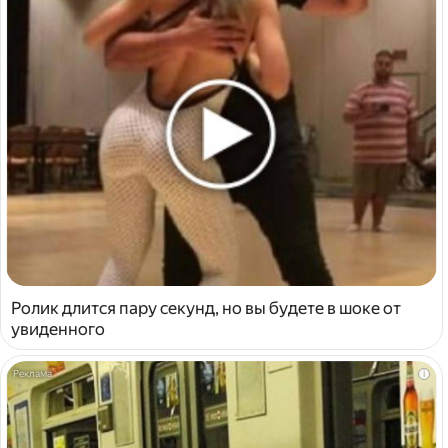
Ролик длится пару секунд, но вы будете в шоке от
увиденного
i