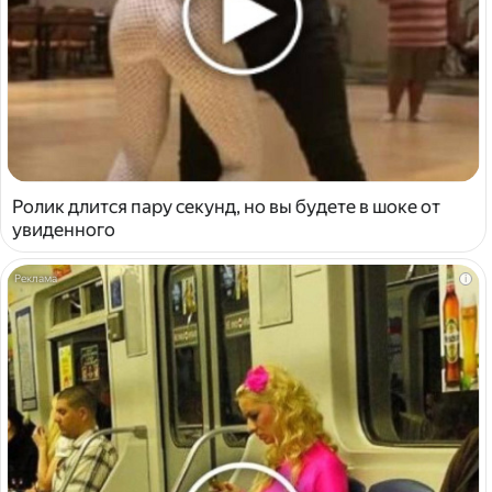
Ролик длится пару секунд, но вы будете в шоке от
увиденного
i