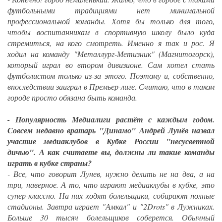
футбольными традициями нет минимальной
профессиональной команды. Хотя бы только для того,
чтобы воспитанникам в спортивную школу было куда
стремиться, на кого смотреть. Именно я так и рос. Я
ходил на команду "Металлург-Метизник" (Магнитогорск),
который играл во втором дивизионе. Сам хотел стать
футболистом только из-за этого. Поэтому и, собственно,
впоследствии заиграл в Премьер-лиге. Считаю, что в таком
городе просто обязана быть команда.
- Популярность Медиалиги растёт с каждым годом.
Совсем недавно вратарь "Динамо" Андрей Лунёв назвал
участие медиаклубов в Кубке России "несусветной
дичью". А как считаете вы, должны ли такие команды
играть в кубке страны?
- Все, что говорит Лунев, нужно делить не на два, а на
три, наверное. А то, что играют медиаклубы в кубке, это
супер-классно. На них ходят болельщики, собирают полные
стадионы. Завтра играет "Амкал" и "2Drots" в Лужниках.
Больше 30 тысяч болельщиков соберется. Обычный