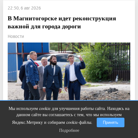
22:50, 6 авг 2026
В Магнитогорске идет реконструкция
важной для города дороги
Новости
Мы используем cookie для улучшения работы сайта. Находясь на
Ролик длится пару секунд, но вы
i
данном сайте вы соглашаетесь с тем, что мы используем
будете в шоке от увиденного
Яндекс.Метрику и собираем cookie-файлы.
Принять
Подробнее
Подробнее
Прочитали: 1 043 Комментарии: 0
3
0