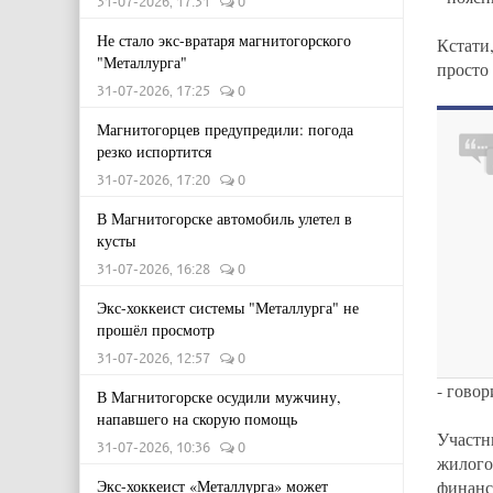
31-07-2026, 17:31
0
Не стало экс-вратаря магнитогорского
Кстати
"Металлурга"
просто 
31-07-2026, 17:25
0
Магнитогорцев предупредили: погода
резко испортится
31-07-2026, 17:20
0
В Магнитогорске автомобиль улетел в
кусты
31-07-2026, 16:28
0
Экс-хоккеист системы "Металлурга" не
прошёл просмотр
31-07-2026, 12:57
0
- гово
В Магнитогорске осудили мужчину,
напавшего на скорую помощь
Участн
31-07-2026, 10:36
0
жилог
Экс-хоккеист «Металлурга» может
финанс