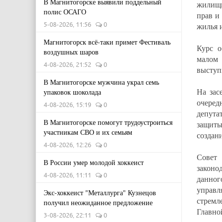
В Магнитогорске выявили поддельный
жилищн
полис ОСАГО
прав и
5-08-2026, 11:56
0
жилья 
Магнитогорск всё-таки примет Фестиваль
Курс о
воздушных шаров
малом 
4-08-2026, 21:52
0
выступ
В Магнитогорске мужчина украл семь
На зас
упаковок шоколада
очеред
4-08-2026, 15:19
0
депута
В Магнитогорске помогут трудоустроиться
защиты
участникам СВО и их семьям
создан
4-08-2026, 12:26
0
Совет
В России умер молодой хоккеист
законо
4-08-2026, 11:11
0
данног
управ
Экс-хоккеист "Металлурга" Кузнецов
стремл
получил неожиданное предложение
Главно
3-08-2026, 22:11
0