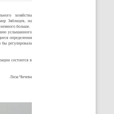
ного хозяйства
мир Зяблицев, на
 немного больше.
ению услышанного
щиеся определения
я бы регулировала
рации состоится в
Лиза Чичева