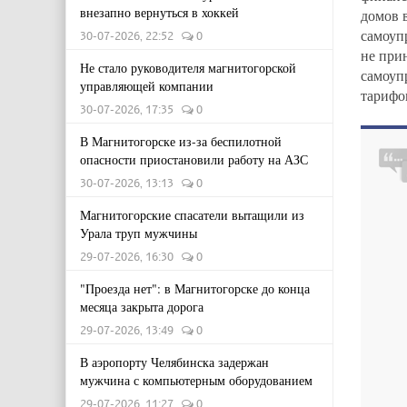
внезапно вернуться в хоккей
домов 
самоуп
30-07-2026, 22:52
0
не при
Не стало руководителя магнитогорской
самоуп
управляющей компании
тарифо
30-07-2026, 17:35
0
В Магнитогорске из-за беспилотной
опасности приостановили работу на АЗС
30-07-2026, 13:13
0
Магнитогорские спасатели вытащили из
Урала труп мужчины
29-07-2026, 16:30
0
"Проезда нет": в Магнитогорске до конца
месяца закрыта дорога
29-07-2026, 13:49
0
В аэропорту Челябинска задержан
мужчина с компьютерным оборудованием
29-07-2026, 11:27
0