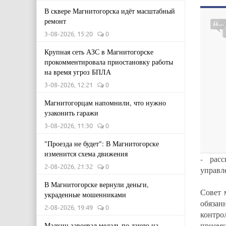
В сквере Магнитогорска идёт масштабный
ремонт
3-08-2026, 15:20
0
Крупная сеть АЗС в Магнитогорске
прокомментировала приостановку работы
на время угроз БПЛА
3-08-2026, 12:21
0
Магнитогорцам напомнили, что нужно
узаконить гаражи
3-08-2026, 11:30
0
"Проезда не будет": В Магнитогорске
изменится схема движения
- рас
2-08-2026, 21:32
0
управл
В Магнитогорске вернули деньги,
Совет 
украденные мошенниками
обязан
2-08-2026, 19:49
0
контро
приемк
Малкин завоевал медаль по дзюдо на