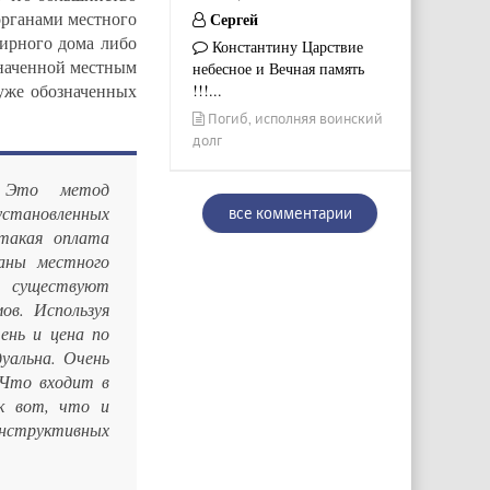
органами местного
Сергей
тирного дома либо
Константину Царствие
значенной местным
небесное и Вечная память
 уже обозначенных
!!!...
Погиб, исполняя воинский
долг
 Это метод
становленных
все комментарии
 такая оплата
аны местного
о существуют
ов. Используя
ень и цена по
уальна. Очень
«Что входит в
ак вот, что и
структивных