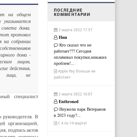
ПОСЛЕДНИЕ
дит на общем
КОММЕНТАРИИ
я указывается
 совета дома.
2 марта 2022 17:57
этот протокол
Ннн
я на собрании
Кто сказал что не
собственников
работает??? Сегодня
ирного дома -
оплачивал покупки,никаких
ским лицом,
проблем!...
гие действия,
Apple Pay больше не
о лица, не
работает
2 марта 2022 16:07
вный специалист
Enthroned
Неужели парк Ветеранов
в 2023 году?...
о руководителя. В
ей организацией,
С 4 по 14 марта!
ия, подпись актов
тавлять интересы