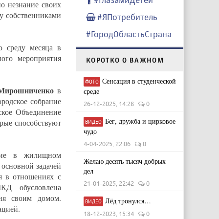
о незнание своих
у собственниками
#ЯПотребитель
#ГородОбластьСтрана
 среду месяца в
ного мероприятия
КОРОТКО О ВАЖНОМ
Сенсация в студенческой
ФОТО
Мирошниченко
в
среде
ородское собрание
26-12-2025, 14:28
0
ское Объединение
Бег, дружба и цирковое
орые способствуют
ВИДЕО
чудо
4-04-2025, 22:06
0
ние в жилищном
Желаю десять тысяч добрых
 основной задачей
дел
я в отношениях с
21-01-2025, 22:42
0
КД обусловлена
ия своим домом.
Лёд тронулся…
ВИДЕО
ацией.
18-12-2023, 15:34
0