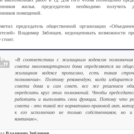
венников жилья, председателю необходимо получить д
енников помещений.
метил председатель общественной организации «Объедине
ителей» Владимир Зяблицев, недооценивать возможности пре
 стоит.
«В соответствии с жилищным кодексом полномочия 
совета многоквартирного дома определяются на обще
жилищном кодексе прописано, есть такая стро
полномочия». Поэтому рекомендую, когда избирается
совета дома и сам совет, все же решением общ
определить круг этих полномочий. Чтобы председате
работать и выполнять свои функции. Потому что ре
совета - это такой же нормативно-правовой акт, кото
к его исполнению не только собственников, но и
компанию»,
Владимир Зяблицев
нил
.