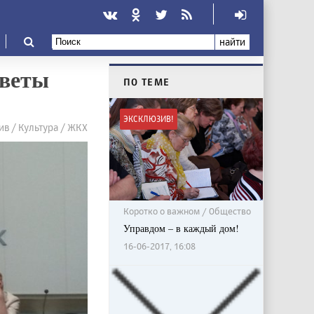
найти
оветы
ПО ТЕМЕ
ЭКСКЛЮЗИВ!
в / Культура / ЖКХ
Коротко о важном / Общество
Управдом – в каждый дом!
16-06-2017, 16:08