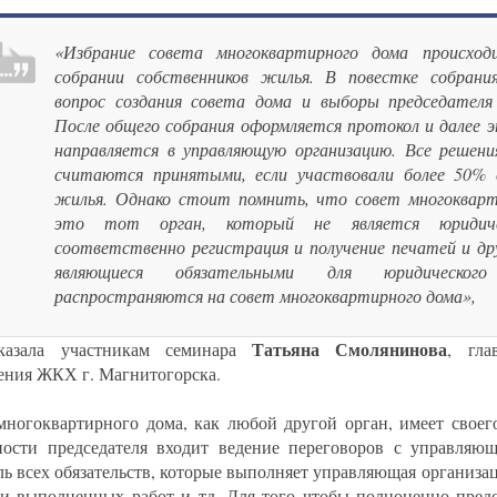
«Избрание совета многоквартирного дома происхо
собрании собственников жилья. В повестке собрани
вопрос создания совета дома и выборы председателя
После общего собрания оформляется протокол и далее 
направляется в управляющую организацию. Все решени
считаются принятыми, если участвовали более 50% 
жилья. Однако стоит помнить, что совет многокварт
это тот орган, который не является юридиче
соответственно регистрация и получение печатей и дру
являющиеся обязательными для юридическог
распространяются на совет многоквартирного дома»,
Татьяна Смолянинова
сказала участникам семинара
, гла
ения ЖКХ г. Магнитогорска.
многоквартирного дома, как любой другой орган, имеет своег
ности председателя входит ведение переговоров с управляющ
ль всех обязательств, которые выполняет управляющая организац
и выполненных работ и тд. Для того чтобы полноценно предс