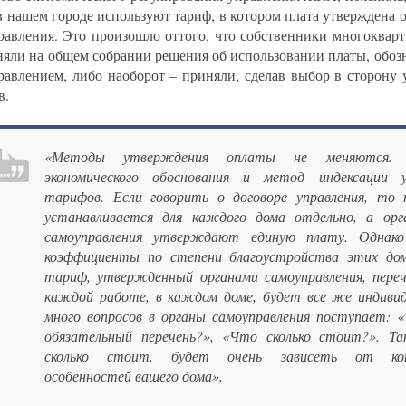
в нашем городе используют тариф, в котором плата утверждена 
равления. Это произошло оттого, что собственники многоквар
няли на общем собрании решения об использовании платы, обо
равлением, либо наоборот – приняли, сделав выбор в сторону
в.
«Методы утверждения оплаты не меняются.
экономического обоснования и метод индексации у
тарифов. Если говорить о договоре управления, то
устанавливается для каждого дома отдельно, а орг
самоуправления утверждают единую плату. Однак
коэффициенты по степени благоустройства этих дом
тариф, утвержденный органами самоуправления, переч
каждой работе, в каждом доме, будет все же индивид
много вопросов в органы самоуправления поступает: 
обязательный перечень?», «Что сколько стоит?». Т
сколько стоит, будет очень зависеть от кон
особенностей вашего дома»,