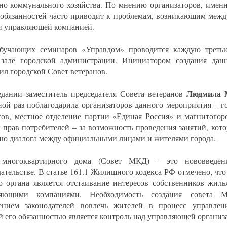
о-коммунального хозяйства. По мнению организаторов, именн
 обязанностей часто приводит к проблемам, возникающим межд
и управляющей компанией.
бучающих семинаров «Управдом» проводится каждую третью
зале городской администрации. Инициатором создания дан
ил городской Совет ветеранов.
Людмила 
едании заместитель председателя Совета ветеранов
ной раз поблагодарила организаторов данного мероприятия – г
тов, местное отделение партии «Единая Россия» и магнитогор
 прав потребителей – за возможность проведения занятий, кот
ию диалога между официальными лицами и жителями города.
 многоквартирного дома (Совет МКД) - это нововведе
дательстве. В статье 161.1 Жилищного кодекса РФ отмечено, что
о органа является отстаивание интересов собственников жиль
ляющими компаниями. Необходимость создания совета М
ением законодателей вовлечь жителей в процесс управлен
й его обязанностью является контроль над управляющей организ