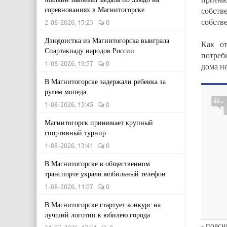
соревнованиях в Магнитогорске
собст
собств
2-08-2026, 15:23
0
Дзюдоистка из Магнитогорска выиграла
Как от
Спартакиаду народов России
потреб
1-08-2026, 19:57
0
дома не
В Магнитогорске задержали ребенка за
рулем мопеда
1-08-2026, 15:45
0
Магнитогорск принимает крупный
спортивный турнир
1-08-2026, 13:41
0
В Магнитогорске в общественном
транспорте украли мобильный телефон
1-08-2026, 11:07
0
В Магнитогорске стартует конкурс на
лучший логотип к юбилею города
- пояс