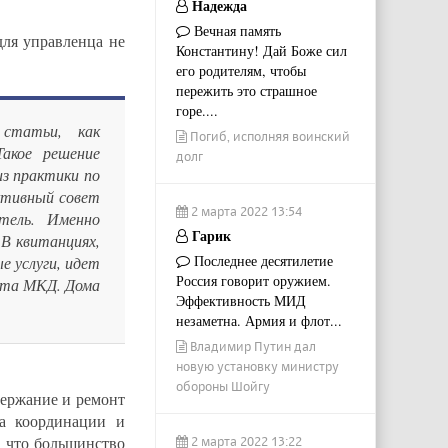
Надежда
Вечная память
для управленца не
Константину! Дай Боже сил
его родителям, чтобы
пережить это страшное
горе....
 статьи, как
Погиб, исполняя воинский
Такое решение
долг
из практики по
активный совет
2 марта 2022 13:54
тель. Именно
Гарик
 В квитанциях,
Последнее десятилетие
 услуги, идет
Россия говорит оружием.
ета МКД. Дома
Эффективность МИД
незаметна. Армия и флот...
Владимир Путин дал
новую установку министру
обороны Шойгу
держание и ремонт
ла координации и
 что большинство
2 марта 2022 13:22