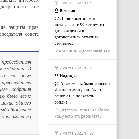
2 марта 2022 15:52
оверенности от
Ветеран
Лично был знаком
поздравлял с 99 летием со
ние защиты прав
дня рождения и
дседателя совета
договорились отметить
столетия...
Красивый и достойный век
председателя
м собрании. В
2 марта 2022 15:25
чка «и иные
Надежда
 председатель
А где же вы были раньше?
его собрания
Давно этим нужно было
лю было легче
заняться, а не жевать
сопли!...
шение общего
рый обязывает
Для тех жителей Донбасса,
 управляющую
кому есть что рассказать
2 марта 2022 15:20