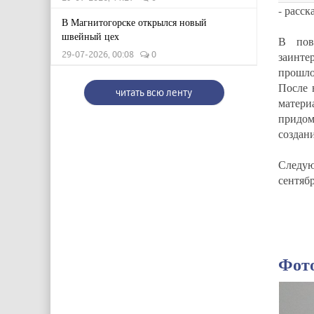
- расск
В Магнитогорске открылся новый
швейный цех
В пов
29-07-2026, 00:08
0
заинте
прошло
После 
читать всю ленту
матери
придом
создан
Следую
сентябр
Фот