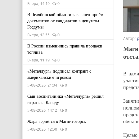
Вчера, 14:19
0
В Челябинской области завершен приём
документов от кандидатов в депутаты
Госдумы
Вчера, 12:53
0
Автор:
В России изменились правила продажи
Магн
топлива
отст
Вчера, 11:19
0
«Металлург» подписал контракт с
В адми
американским игроком
участи
5-08-2026, 21:04
0
предст
Сын воспитанника «Металлурга» решил
Заняти
играть за Канаду
полно
5-08-2026, 14:12
0
предст
обязан
Жара вернётся в Магнитогорск
5-08-2026, 12:30
0
Целью 