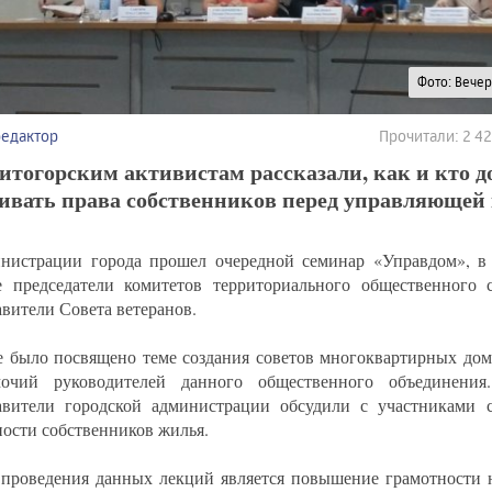
Фото: Вече
редактор
Прочитали: 2 4
итогорским активистам рассказали, как и кто 
аивать права собственников перед управляющей
нистрации города прошел очередной семинар «Управдом», в
е председатели комитетов территориального общественного 
авители Совета ветеранов.
е было посвящено теме создания советов многоквартирных дом
мочий руководителей данного общественного объединения
авители городской администрации обсудили с участниками 
ности собственников жилья.
проведения данных лекций является повышение грамотности н