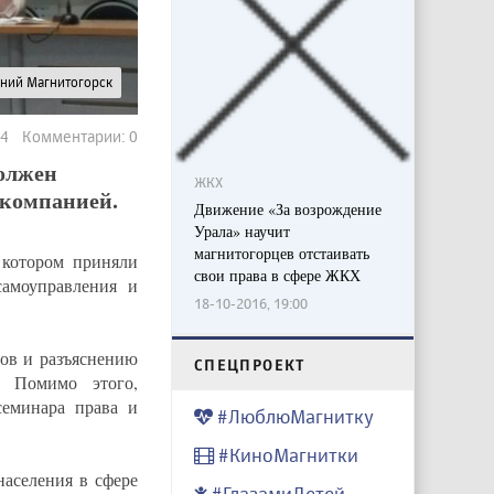
рний Магнитогорск
24 Комментарии: 0
должен
ЖКХ
 компанией.
Движение «За возрождение
Урала» научит
магнитогорцев отстаивать
 котором приняли
свои права в сфере ЖКХ
самоуправления и
18-10-2016, 19:00
ов и разъяснению
CПЕЦПРОЕКТ
. Помимо этого,
семинара права и
#ЛюблюМагнитку
#КиноМагнитки
аселения в сфере
#ГлазамиДетей