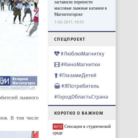
заставили перенести
массовые лыжные катания в
Магнитогорске
7-02-2017, 19:55
CПЕЦПРОЕКТ
#ЛюблюМагнитку
#КиноМагнитки
#ГлазамиДетей
#ЯПотребитель
#ГородОбластьСтрана
юбителей лыжного
КОРОТКО О ВАЖНОМ
нов. В том числе
Сенсация в студенческой
ФОТО
среде