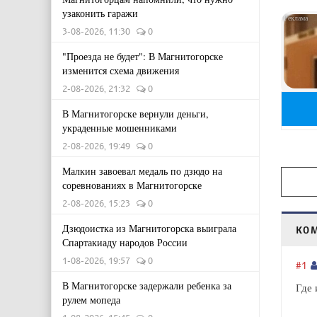
узаконить гаражи
3-08-2026, 11:30
0
"Проезда не будет": В Магнитогорске
изменится схема движения
2-08-2026, 21:32
0
В Магнитогорске вернули деньги,
украденные мошенниками
2-08-2026, 19:49
0
Малкин завоевал медаль по дзюдо на
соревнованиях в Магнитогорске
2-08-2026, 15:23
0
Дзюдоистка из Магнитогорска выиграла
КО
Спартакиаду народов России
1-08-2026, 19:57
0
#1
В Магнитогорске задержали ребенка за
Где 
рулем мопеда