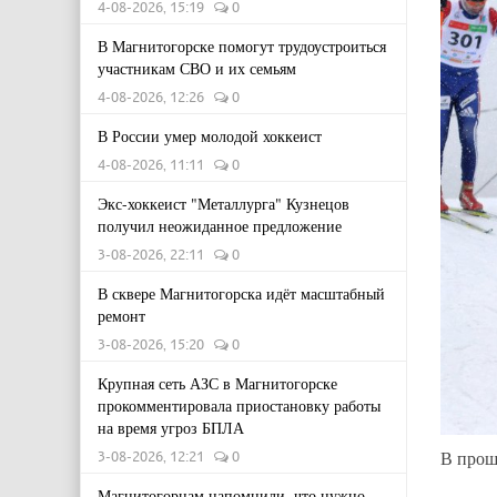
4-08-2026, 15:19
0
В Магнитогорске помогут трудоустроиться
участникам СВО и их семьям
4-08-2026, 12:26
0
В России умер молодой хоккеист
4-08-2026, 11:11
0
Экс-хоккеист "Металлурга" Кузнецов
получил неожиданное предложение
3-08-2026, 22:11
0
В сквере Магнитогорска идёт масштабный
ремонт
3-08-2026, 15:20
0
Крупная сеть АЗС в Магнитогорске
прокомментировала приостановку работы
на время угроз БПЛА
В прош
3-08-2026, 12:21
0
Магнитогорцам напомнили, что нужно