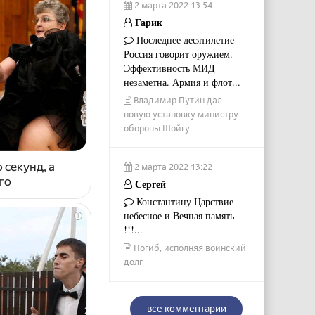
2 марта 2022 13:54
Гарик
Последнее десятилетие
Россия говорит оружием.
Эффективность МИД
незаметна. Армия и флот...
Владимир Путин дал
новую установку министру
обороны Шойгу
 секунд, а
2 марта 2022 13:22
го
Сергей
Константину Царствие
небесное и Вечная память
i
!!!...
Погиб, исполняя воинский
долг
все комментарии