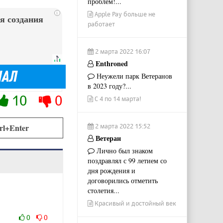
проблем!...
Apple Pay больше не
i
я создания
работает
2 марта 2022 16:07
Enthroned
Неужели парк Ветеранов
в 2023 году?...
10
0
С 4 по 14 марта!
2 марта 2022 15:52
rl+Enter
Ветеран
Лично был знаком
поздравлял с 99 летием со
дня рождения и
договорились отметить
столетия...
Красивый и достойный век
0
0