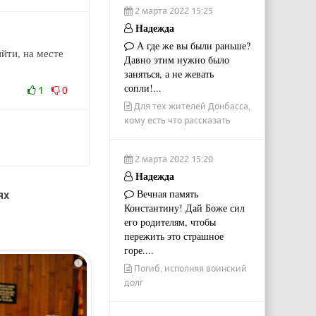
2 марта 2022 15:25
Надежда
А где же вы были раньше?
ийти, на месте
Давно этим нужно было
заняться, а не жевать
сопли!...
1
0
Для тех жителей Донбасса,
кому есть что рассказать
2 марта 2022 15:20
Надежда
Вечная память
ях
Константину! Дай Боже сил
его родителям, чтобы
пережить это страшное
горе....
i
Погиб, исполняя воинский
долг