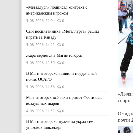
«Металлург» подписал контракт с
американским игроком
5-08-2026, 21:04
0
Сын воспитанника «Металлурга» решил
играть за Канаду
5-08-2026, 14:12
0
Жара вернётся в Магнитогорск
5-08-2026, 12:30
0
В Магнитогорске выявили поддельный
полис ОСАГО
5-08-2026, 11:56
0
«Лыжня
Магнитогорск всё-таки примет Фестиваль
спорта
воздушных шаров
4-08-2026, 21:52
0
Ожидае
почти
В Магнитогорске мужчина украл семь
упаковок шоколада