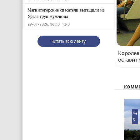
Магнитогорские спасатели вытащили из
Урала труп мужчины
29-07-2026, 16:30
0
читать всю ленту
Королева
оставит
КОММ
0