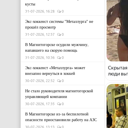
кусты
31-07-2026, 16:28
0
Экс-хоккеист системы "Металлурга" не
прошёл просмотр
31-07-2026, 12:57
0
В Магнитогорске осудили мужчину,
напавшего на скорую помощь
31-07-2026, 10:36
0
Скрытая
Экс-хоккеист «Металлурга» может
внезапно вернуться в хоккей
люди выт
30-07-2026, 22:52
0
Не стало руководителя магнитогорской
управляющей компании
30-07-2026, 17:35
0
В Магнитогорске из-за беспилотной
опасности приостановили работу на АЗС
30-07-2026, 13:13
0