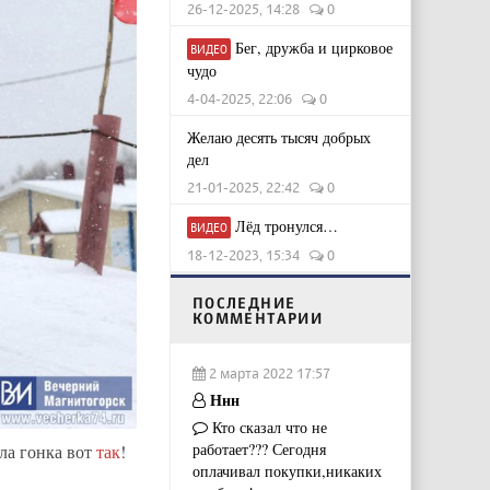
26-12-2025, 14:28
0
Бег, дружба и цирковое
ВИДЕО
чудо
4-04-2025, 22:06
0
Желаю десять тысяч добрых
дел
21-01-2025, 22:42
0
Лёд тронулся…
ВИДЕО
18-12-2023, 15:34
0
ПОСЛЕДНИЕ
КОММЕНТАРИИ
2 марта 2022 17:57
Ннн
Кто сказал что не
работает??? Сегодня
ла гонка вот
так
!
оплачивал покупки,никаких