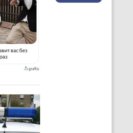
авит вас без
раз