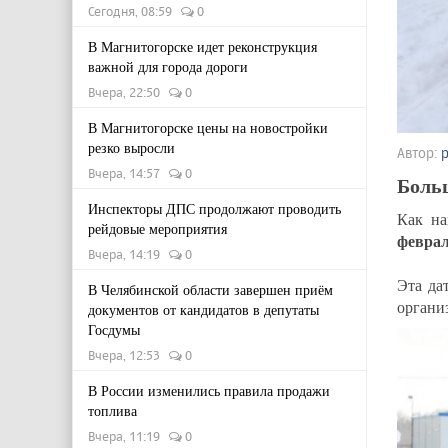
Сегодня, 08:59
0
В Магнитогорске идет реконструкция
важной для города дороги
Вчера, 22:50
0
В Магнитогорске цены на новостройки
резко выросли
Автор:
Вчера, 14:57
0
Боль
Инспекторы ДПС продолжают проводить
Как на
рейдовые мероприятия
февра
Вчера, 14:19
0
Эта да
В Челябинской области завершен приём
органи
документов от кандидатов в депутаты
Госдумы
Вчера, 12:53
0
В России изменились правила продажи
топлива
Вчера, 11:19
0