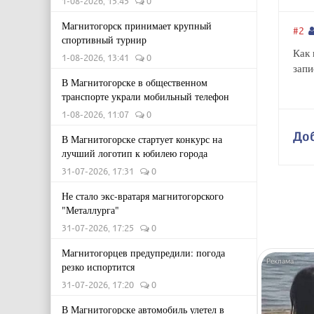
1-08-2026, 15:45
0
Магнитогорск принимает крупный
#2
спортивный турнир
Как 
1-08-2026, 13:41
0
запи
В Магнитогорске в общественном
транспорте украли мобильный телефон
1-08-2026, 11:07
0
До
В Магнитогорске стартует конкурс на
лучший логотип к юбилею города
31-07-2026, 17:31
0
Не стало экс-вратаря магнитогорского
"Металлурга"
31-07-2026, 17:25
0
Магнитогорцев предупредили: погода
резко испортится
31-07-2026, 17:20
0
В Магнитогорске автомобиль улетел в