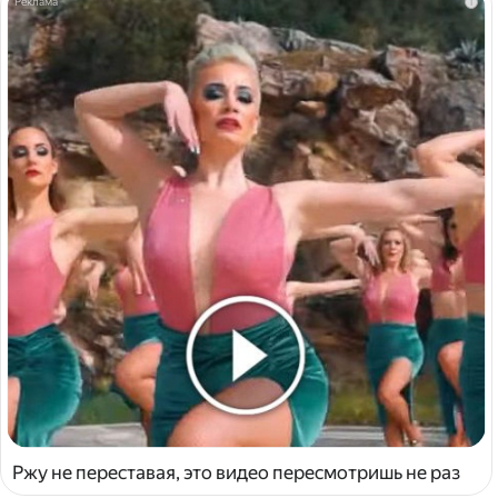
i
Ржу не переставая, это видео пересмотришь не раз