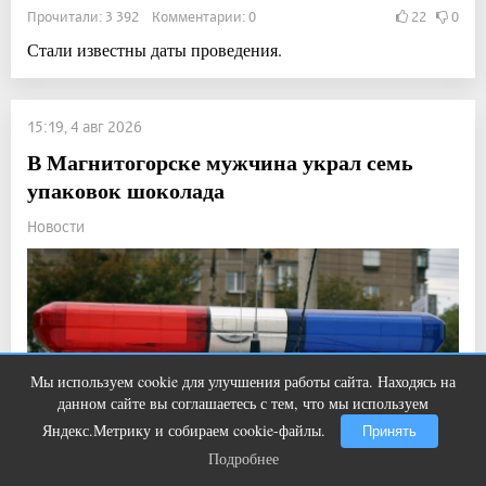
Прочитали: 3 392 Комментарии: 0
22
0
Стали известны даты проведения.
15:19, 4 авг 2026
В Магнитогорске мужчина украл семь
упаковок шоколада
Новости
Мы используем cookie для улучшения работы сайта. Находясь на
Королева вагона отожгла! Видео не
i
данном сайте вы соглашаетесь с тем, что мы используем
оставит равнодушным
Яндекс.Метрику и собираем cookie-файлы.
Принять
Подробнее
Подробнее