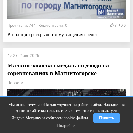
Прочитали: 747 Комментарии: 0
7
0
В полиции раскрыли схему хищения средств
15:23, 2 авг 2026
Малкин завоевал медаль по дзюдо на
соревнованиях в Магнитогорске
Новости
Мы используем cookie для улучшения работы сайта. Находясь на
Ролик из Омска: вы будете смеяться
i
данном сайте вы соглашаетесь с тем, что мы используем
долго
Яндекс.Метрику и собираем cookie-файлы.
Принять
Подробнее
Подробнее