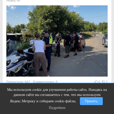
Новости
Прочитали: 642 Комментарии: 0
0
1
Сотрудники Госавтоинспекции задержали двух
Мы используем cookie для улучшения работы сайта. Находясь на
Ролик из Омска: вы будете смеяться
i
данном сайте вы соглашаетесь с тем, что мы используем
несовершеннолетних водителей мототранспорта
долго
Яндекс.Метрику и собираем cookie-файлы.
Принять
Подробнее
Подробнее
12:53, 6 авг 2026