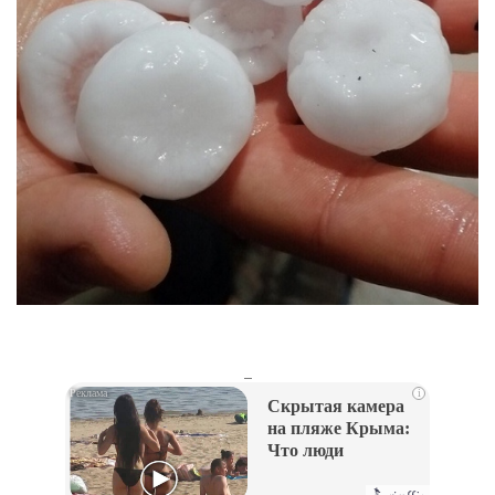
_
i
Скрытая камера
на пляже Крыма:
Что люди
вытворяют, когда
их не видят...