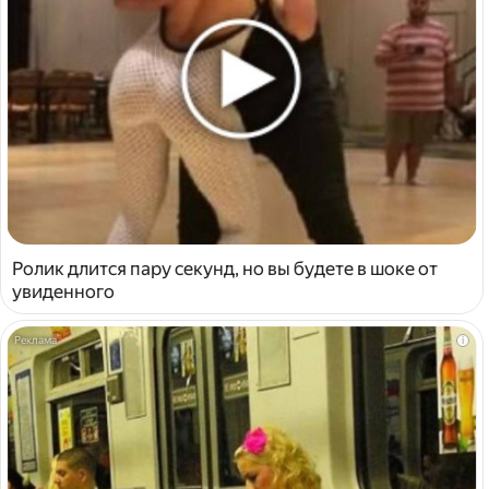
Ролик длится пару секунд, но вы будете в шоке от
увиденного
i