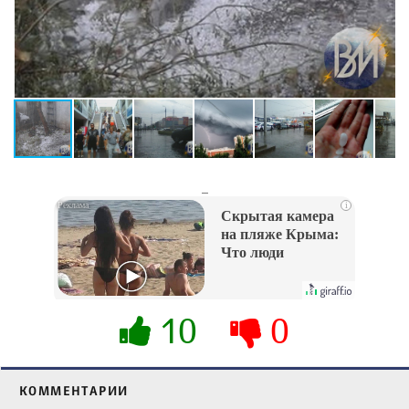
_
i
Скрытая камера
на пляже Крыма:
Что люди
вытворяют, когда
их не видят...
10
0
КОММЕНТАРИИ