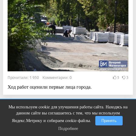
Прочитали: 1 950 Комментарии: 0
5
3
Ход работ оценили первые лица города.
Мы используем cookie для улучшения работы сайта. Находясь на
Смолов призвал российских
i
Показать ещё
данном сайте вы соглашаетесь с тем, что мы используем
футболистов покинуть страну
Яндекс.Метрику и собираем cookie-файлы.
Принять
Подробнее
Подробнее