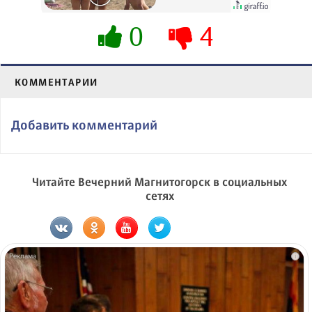
их не видят...
0
4
КОММЕНТАРИИ
Добавить комментарий
Читайте Вечерний Магнитогорск в социальных
сетях
i