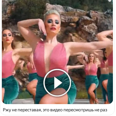
i
Ржу не переставая, это видео пересмотришь не раз