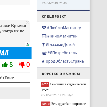
21-04-2019, 21:40
CПЕЦПРОЕКТ
i
пляже Крыма:
#ЛюблюМагнитку
 когда их не
#КиноМагнитки
#ГлазамиДетей
#ЯПотребитель
#ГородОбластьСтрана
8
0
КОРОТКО О ВАЖНОМ
rl+Enter
Сенсация в студенческой
ФОТО
среде
26-12-2025, 14:28
0
Бег, дружба и цирковое
ВИДЕО