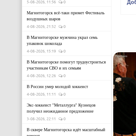
До
5-08-2026, 11:56
0
Магнитогорск всё-таки примет Фестиваль
воздушных шаров
4-08-2026, 21:52
0
В Магнитогорске мужчина украл семь
упаковок шоколада
4-08-2026, 15:19
0
В Магнитогорске помогут трудоустроиться
участникам СВО и их семьям
4-08-2026, 12:26
0
В России умер молодой хоккеист
4-08-2026, 11:11
0
Экс-хоккеист "Металлурга" Кузнецов
получил неожиданное предложение
3-08-2026, 22:11
0
В сквере Магнитогорска идёт масштабный
ремонт