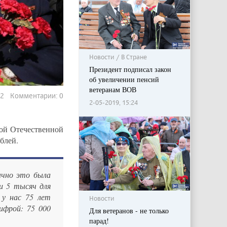
Новости / В Стране
Президент подписал закон
об увеличении пенсий
ветеранам ВОВ
62 Комментарии: 0
2-05-2019, 15:24
кой Отечественной
блей.
ычно это была
и 5 тысяч для
 у нас 75 лет
Новости
ифрой: 75 000
Для ветеранов - не только
парад!