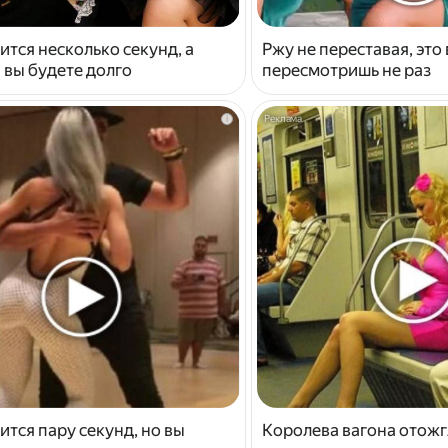
ится несколько секунд, а
Ржу не переставая, это
 вы будете долго
пересмотришь не раз
i
ится пару секунд, но вы
Королева вагона отожг