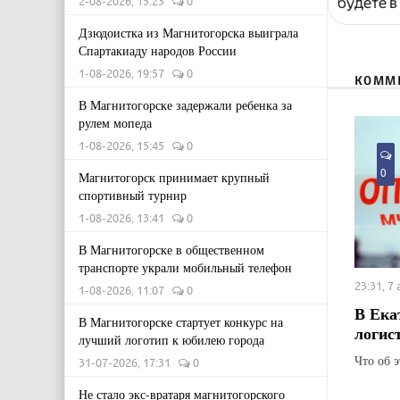
будете в
2-08-2026, 15:23
0
Дзюдоистка из Магнитогорска выиграла
Спартакиаду народов России
1-08-2026, 19:57
0
КОММ
В Магнитогорске задержали ребенка за
рулем мопеда
1-08-2026, 15:45
0
0
Магнитогорск принимает крупный
спортивный турнир
1-08-2026, 13:41
0
В Магнитогорске в общественном
транспорте украли мобильный телефон
23:31, 7
1-08-2026, 11:07
0
В Ека
В Магнитогорске стартует конкурс на
логис
лучший логотип к юбилею города
Что об 
31-07-2026, 17:31
0
Не стало экс-вратаря магнитогорского