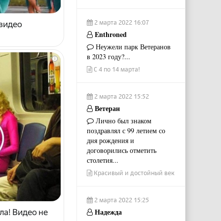
2 марта 2022 16:07
 видео
Enthroned
Неужели парк Ветеранов
в 2023 году?...
i
С 4 по 14 марта!
2 марта 2022 15:52
Ветеран
Лично был знаком
поздравлял с 99 летием со
дня рождения и
договорились отметить
столетия...
Красивый и достойный век
2 марта 2022 15:25
Надежда
ла! Видео не