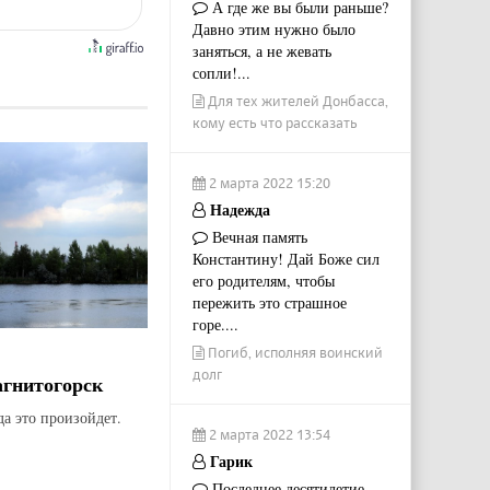
А где же вы были раньше?
Давно этим нужно было
заняться, а не жевать
сопли!...
Для тех жителей Донбасса,
кому есть что рассказать
2 марта 2022 15:20
Надежда
Вечная память
Константину! Дай Боже сил
его родителям, чтобы
пережить это страшное
горе....
Погиб, исполняя воинский
долг
агнитогорск
да это произойдет.
2 марта 2022 13:54
Гарик
Последнее десятилетие