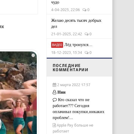
чудо
4-04-2025, 22:06
0
Желаю десять тысяч добрых
дел
ях
21-01-2025, 22:42
0
Лёд тронулся…
ВИДЕО
18-12-2023, 15:34
0
i
ПОСЛЕДНИЕ
КОММЕНТАРИИ
2 марта 2022 17:57
Ннн
Кто сказал что не
работает??? Сегодня
оплачивал покупки,никаких
проблем!...
Apple Pay больше не
работает