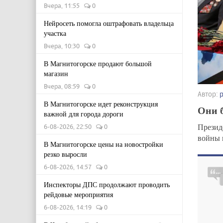
Вчера, 11:55
0
Нейросеть помогла оштрафовать владельца
участка
Вчера, 10:30
0
В Магнитогорске продают большой
магазин
Вчера, 08:59
0
Автор:
В Магнитогорске идет реконструкция
Они 
важной для города дороги
Презид
6-08-2026, 22:50
0
войны 
В Магнитогорске цены на новостройки
резко выросли
6-08-2026, 14:57
0
Инспекторы ДПС продолжают проводить
рейдовые мероприятия
6-08-2026, 14:19
0