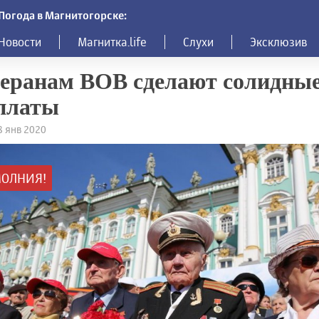
Погода в Магнитогорске:
Новости
Магнитка.life
Слухи
Эксклюзив
еранам ВОВ сделают солидны
платы
18 янв 2020
ОЛНИЯ!