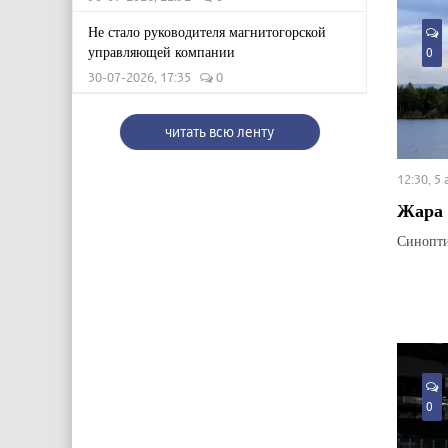
Не стало руководителя магнитогорской
управляющей компании
0
30-07-2026, 17:35
0
читать всю ленту
12:30, 5
Жара 
Синопти
0