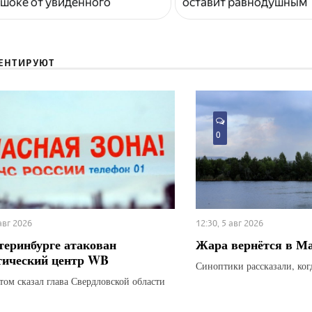
 шоке от увиденного
оставит равнодушным
ЕНТИРУЮТ
0
 авг 2026
12:30, 5 авг 2026
теринбурге атакован
Жара вернётся в М
тический центр WB
Синоптики рассказали, ког
этом сказал глава Свердловской области