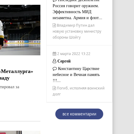
Россия говорит оружием.
Эффективность МИД
незаметна. Армия и флот...
Владимир Путин дал
новую установку министру
обороны Шойгу
2 марта 2022 13:22
Сергей
Константину Царствие
«Металлурга»
небесное и Вечная память
наду
!!!...
тировал за
Погиб, исполняя воинский
долг
все комментарии