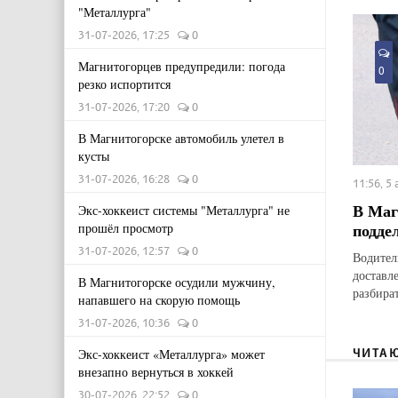
"Металлурга"
31-07-2026, 17:25
0
Магнитогорцев предупредили: погода
0
резко испортится
31-07-2026, 17:20
0
В Магнитогорске автомобиль улетел в
кусты
31-07-2026, 16:28
0
11:56, 5
В Маг
Экс-хоккеист системы "Металлурга" не
подде
прошёл просмотр
31-07-2026, 12:57
0
Водител
доставл
В Магнитогорске осудили мужчину,
разбират
напавшего на скорую помощь
31-07-2026, 10:36
0
ЧИТА
Экс-хоккеист «Металлурга» может
внезапно вернуться в хоккей
30-07-2026, 22:52
0