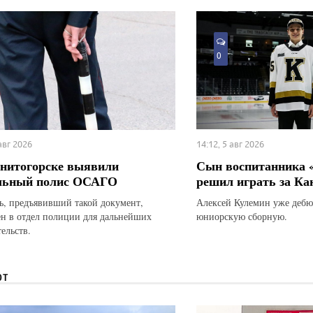
0
 авг 2026
14:12, 5 авг 2026
нитогорске выявили
Сын воспитанника 
льный полис ОСАГО
решил играть за Ка
ь, предъявивший такой документ,
Алексей Кулемин уже дебю
ен в отдел полиции для дальнейших
юниорскую сборную.
ельств.
ЮТ