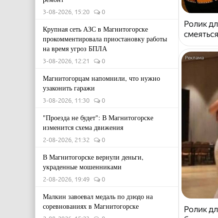
3-08-2026, 15:20
0
Ролик дл
Крупная сеть АЗС в Магнитогорске
смеяться
прокомментировала приостановку работы
на время угроз БПЛА
3-08-2026, 12:21
0
Магнитогорцам напомнили, что нужно
узаконить гаражи
3-08-2026, 11:30
0
"Проезда не будет": В Магнитогорске
изменится схема движения
2-08-2026, 21:32
0
В Магнитогорске вернули деньги,
украденные мошенниками
2-08-2026, 19:49
0
Малкин завоевал медаль по дзюдо на
соревнованиях в Магнитогорске
Ролик дл