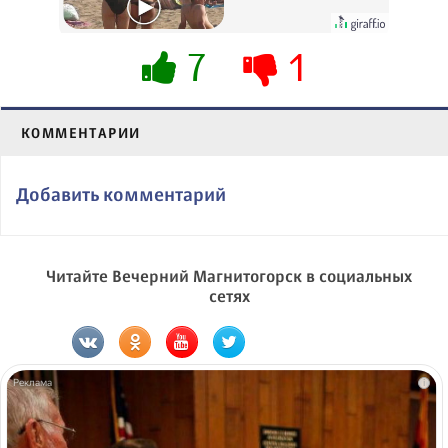
вытворяют, когда
их не видят...
7
1
КОММЕНТАРИИ
Добавить комментарий
Читайте Вечерний Магнитогорск в социальных
сетях
i