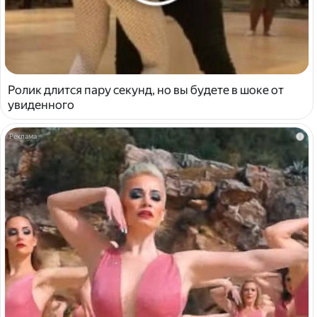
Ролик длится пару секунд, но вы будете в шоке от
увиденного
i