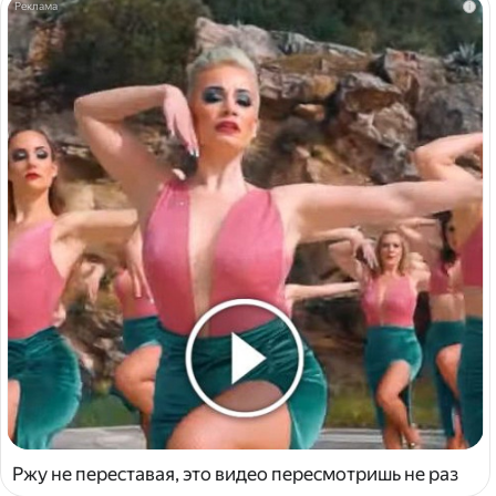
i
Ржу не переставая, это видео пересмотришь не раз