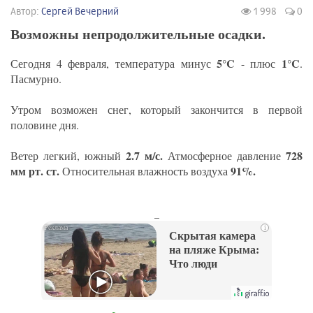
Автор:
Сергей Вечерний
1 998
0
Возможны непродолжительные осадки.
5°C
1°C
Сегодня 4 февраля, температура минус
- плюс
.
Пасмурно.
Утром возможен снег, который закончится в первой
половине дня.
2.7 м/с.
728
Ветер легкий, южный
Атмосферное давление
мм рт. ст.
91%.
Относительная влажность воздуха
_
i
Скрытая камера
на пляже Крыма:
Что люди
вытворяют, когда
их не видят...