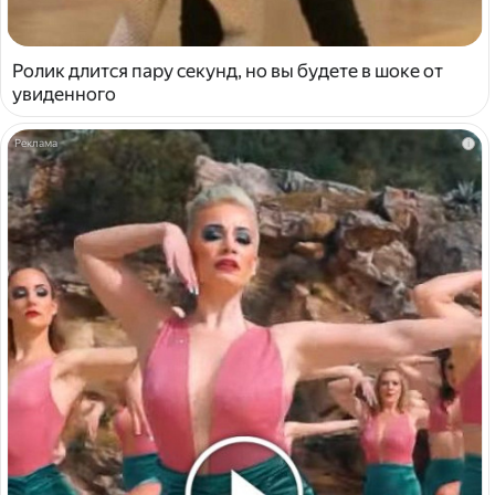
Ролик длится пару секунд, но вы будете в шоке от
увиденного
i