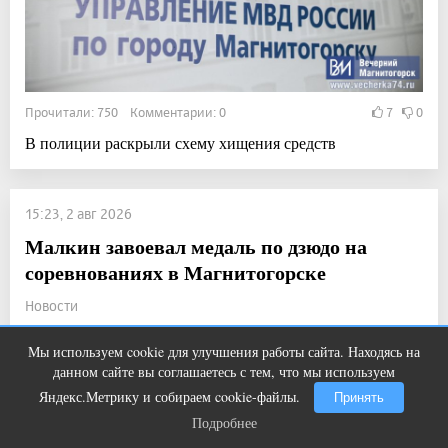
Прочитали: 750 Комментарии: 0
7
0
В полиции раскрыли схему хищения средств
15:23, 2 авг 2026
Малкин завоевал медаль по дзюдо на
соревнованиях в Магнитогорске
Новости
Мы используем cookie для улучшения работы сайта. Находясь на
Ролик из Омска: вы будете смеяться
i
данном сайте вы соглашаетесь с тем, что мы используем
долго
Яндекс.Метрику и собираем cookie-файлы.
Принять
Подробнее
Подробнее