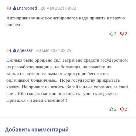
#3
Enthroned
20 мая 2021 08:02
Антипрививочников-конспирологов надо привить в первую
очередь
2
2
#4
Адекват
20 мая 2021 08:29
Сколько было брошено сил, затрачено средств государством
на разработку вакцины, на больницы, на врачей и их
зарплаты, лекарства выдают дорогущие бесплатно,
оплачивают больничные... Пора государству прикрывать
халяву. Не привился - лечись, болей и даже хоронись за свой
счет. Ибо сколько можно оплачивать тупость людскую..
Привился - и живи спокойно!!!
2
2
Добавить комментарий