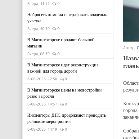
Вчера, 11:55
0
Нейросеть помогла оштрафовать владельца
участка
Вчера, 10:30
0
В Магнитогорске продают большой
магазин
Автор:
Вчера, 08:59
0
Назва
главы
В Магнитогорске идет реконструкция
важной для города дороги
6-08-2026, 22:50
0
Област
результ
В Магнитогорске цены на новостройки
резко выросли
Конкур
6-08-2026, 14:57
0
города
Инспекторы ДПС продолжают проводить
заканч
рейдовые мероприятия
6-08-2026, 14:19
0
Собран
октябр