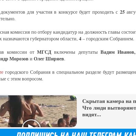
25
документов для участия в конкурсе будет проходить с
авгу
тельно.
сная комиссия по отбору кандидатур на должность главы состои
4
х назначаются губернатором области,
– городским Собранием.
МГСД
Вадим Иванов,
тав комиссии от
включены депутаты
андр Морозов
Олег Ширяев
и
.
те
городского Собрания в специальном разделе будут размещен
ные с этим вопросом.
Скрытая камера на 
Что люди вытворяют,
видят...