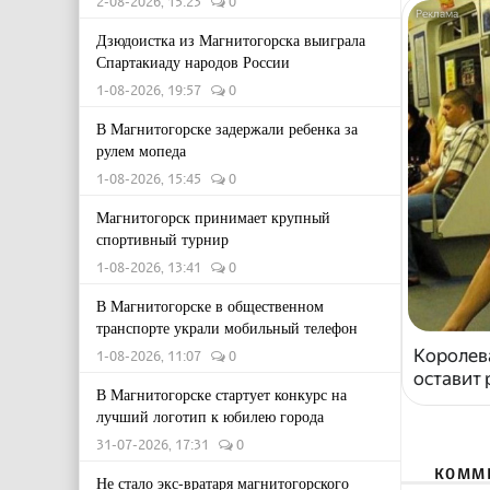
2-08-2026, 15:23
0
Дзюдоистка из Магнитогорска выиграла
Спартакиаду народов России
1-08-2026, 19:57
0
В Магнитогорске задержали ребенка за
рулем мопеда
1-08-2026, 15:45
0
Магнитогорск принимает крупный
спортивный турнир
1-08-2026, 13:41
0
В Магнитогорске в общественном
транспорте украли мобильный телефон
Королева
1-08-2026, 11:07
0
оставит
В Магнитогорске стартует конкурс на
лучший логотип к юбилею города
31-07-2026, 17:31
0
КОММ
Не стало экс-вратаря магнитогорского