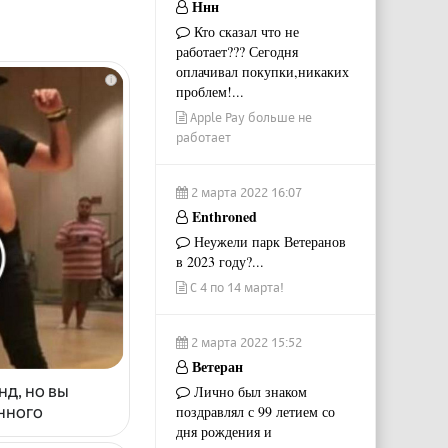
Ннн
Кто сказал что не
работает??? Сегодня
оплачивал покупки,никаких
i
проблем!...
Apple Pay больше не
работает
2 марта 2022 16:07
Enthroned
Неужели парк Ветеранов
в 2023 году?...
С 4 по 14 марта!
2 марта 2022 15:52
Ветеран
нд, но вы
Лично был знаком
поздравлял с 99 летием со
енного
дня рождения и