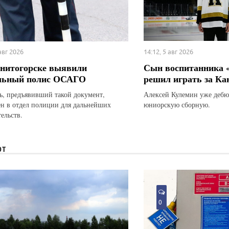
 авг 2026
14:12, 5 авг 2026
нитогорске выявили
Сын воспитанника 
льный полис ОСАГО
решил играть за Ка
ь, предъявивший такой документ,
Алексей Кулемин уже дебю
ен в отдел полиции для дальнейших
юниорскую сборную.
ельств.
ЮТ
0