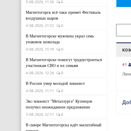
5-08-2026, 11:56
0
Магнитогорск всё-таки примет Фестиваль
воздушных шаров
4-08-2026, 21:52
0
В Магнитогорске мужчина украл семь
упаковок шоколада
4-08-2026, 15:19
0
КО
В Магнитогорске помогут трудоустроиться
#1
участникам СВО и их семьям
4-08-2026, 12:26
0
Личн
В России умер молодой хоккеист
4-08-2026, 11:11
0
Экс-хоккеист "Металлурга" Кузнецов
До
получил неожиданное предложение
3-08-2026, 22:11
0
В сквере Магнитогорска идёт масштабный
ремонт