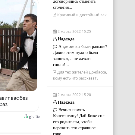
договорились отметить
i
столетия...
Красивый и достойный век
2 марта 2022 15:25
Надежда
А где же вы были раньше?
Давно этим нужно было
заняться, а не жевать
сопли!...
Для тех жителей Донбасса,
кому есть что рассказать
2 марта 2022 15:20
авит вас без
Надежда
раз
Вечная память
Константину! Дай Боже сил
его родителям, чтобы
пережить это страшное
горе....