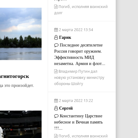
Погиб, исполняя воинский
долг
2 марта 2022 13:54
Гарик
Последнее десятилетие
Россия говорит оружием.
Эффективность МИД
незаметна. Армия и флот...
Владимир Путин дал
агнитогорск
новую установку министру
обороны Шойгу
да это произойдет.
2 марта 2022 13:22
Сергей
Константину Царствие
небесное и Вечная память
!!!...
Погиб, исполняя воинский