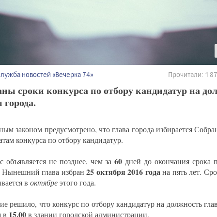
Служба новостей «Вечерка 74»
Прочитали: 1 
ны сроки конкурса по отбору кандидатур на до
 города.
ным законом предусмотрено, что глава города избирается Собра
атам конкурса по отбору кандидатур.
60
с объявляется не позднее, чем за
дней до окончания срока 
25 октября 2016 года
. Нынешний глава избран
на пять лет. Ср
ивается в
октябре
этого года.
ие решило, что конкурс по отбору кандидатур на должность гла
15.00
я в
в здании городской администрации.