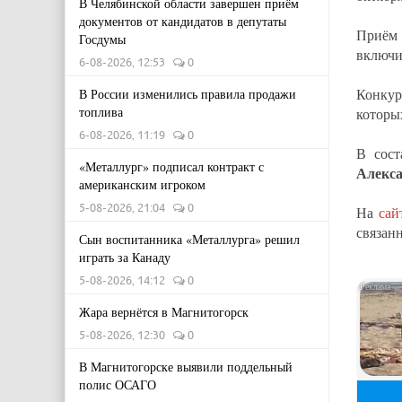
В Челябинской области завершен приём
документов от кандидатов в депутаты
Приём 
Госдумы
включи
6-08-2026, 12:53
0
Конкур
В России изменились правила продажи
топлива
которы
6-08-2026, 11:19
0
В сос
«Металлург» подписал контракт с
Алекс
американским игроком
5-08-2026, 21:04
0
На
сай
связан
Сын воспитанника «Металлурга» решил
играть за Канаду
5-08-2026, 14:12
0
Жара вернётся в Магнитогорск
5-08-2026, 12:30
0
В Магнитогорске выявили поддельный
полис ОСАГО