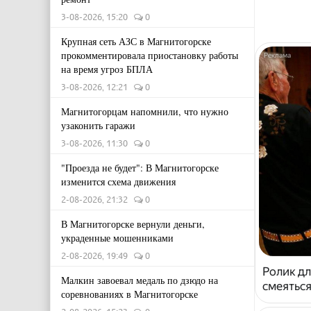
3-08-2026, 15:20
0
Крупная сеть АЗС в Магнитогорске
прокомментировала приостановку работы
на время угроз БПЛА
3-08-2026, 12:21
0
Магнитогорцам напомнили, что нужно
узаконить гаражи
3-08-2026, 11:30
0
"Проезда не будет": В Магнитогорске
изменится схема движения
2-08-2026, 21:32
0
В Магнитогорске вернули деньги,
украденные мошенниками
2-08-2026, 19:49
0
Ролик дл
Малкин завоевал медаль по дзюдо на
смеяться
соревнованиях в Магнитогорске