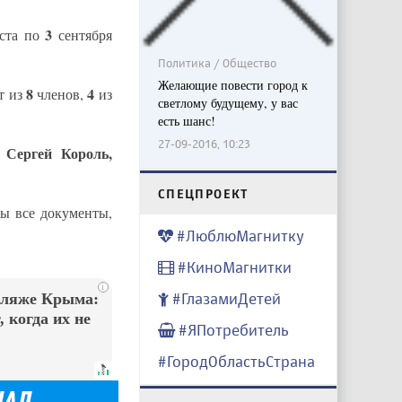
3
ста по
сентября
Политика / Общество
Желающие повести город к
8
4
т из
членов,
из
светлому будущему, у вас
есть шанс!
27-09-2016, 10:23
 Сергей Король,
CПЕЦПРОЕКТ
ы все документы,
#ЛюблюМагнитку
#КиноМагнитки
i
#ГлазамиДетей
пляже Крыма:
 когда их не
#ЯПотребитель
#ГородОбластьСтрана