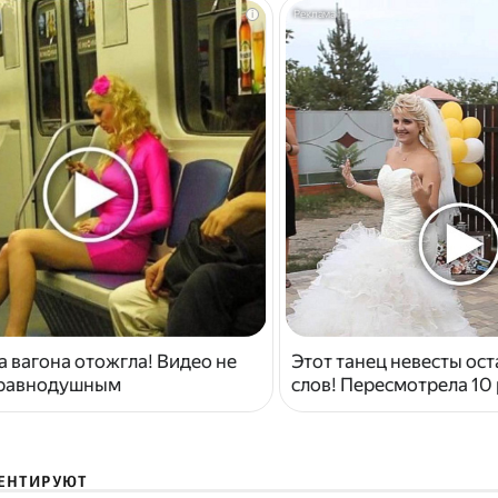
i
 вагона отожгла! Видео не
Этот танец невесты ост
 равнодушным
слов! Пересмотрела 10 
ЕНТИРУЮТ