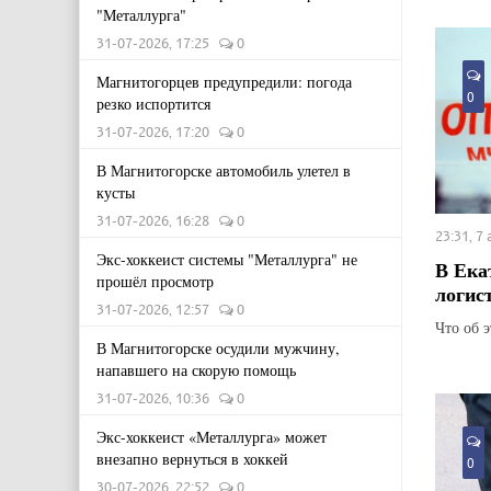
"Металлурга"
31-07-2026, 17:25
0
Магнитогорцев предупредили: погода
0
резко испортится
31-07-2026, 17:20
0
В Магнитогорске автомобиль улетел в
кусты
31-07-2026, 16:28
0
23:31, 7
Экс-хоккеист системы "Металлурга" не
В Ека
прошёл просмотр
логис
31-07-2026, 12:57
0
Что об 
В Магнитогорске осудили мужчину,
напавшего на скорую помощь
31-07-2026, 10:36
0
Экс-хоккеист «Металлурга» может
внезапно вернуться в хоккей
0
30-07-2026, 22:52
0