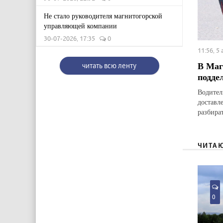
Не стало руководителя магнитогорской
управляющей компании
30-07-2026, 17:35
0
11:56, 5
В Маг
читать всю ленту
подде
Водител
доставл
разбират
ЧИТА
0