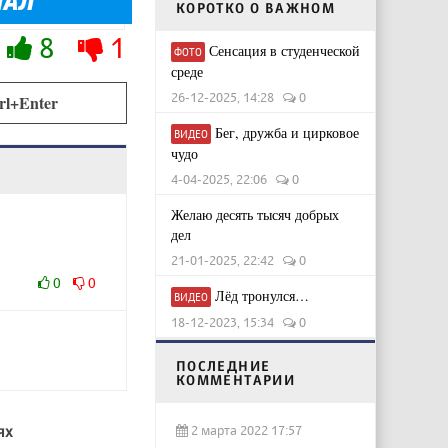
КОРОТКО О ВАЖНОМ
8
1
Сенсация в студенческой
ФОТО
среде
26-12-2025, 14:28
0
rl+Enter
Бег, дружба и цирковое
ВИДЕО
чудо
4-04-2025, 22:06
0
Желаю десять тысяч добрых
дел
21-01-2025, 22:42
0
0
0
Лёд тронулся…
ВИДЕО
18-12-2023, 15:34
0
ПОСЛЕДНИЕ
КОММЕНТАРИИ
ях
2 марта 2022 17:57