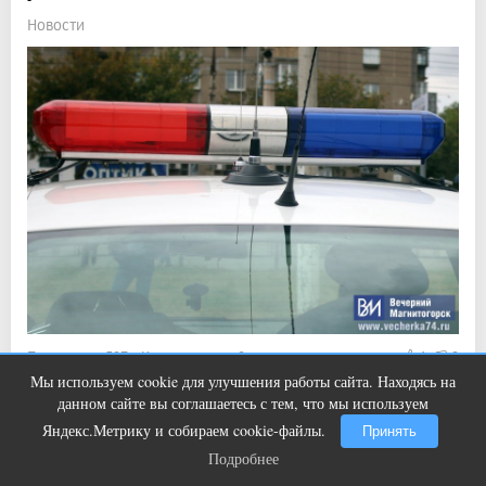
Новости
Прочитали: 597 Комментарии: 0
1
0
Мы используем cookie для улучшения работы сайта. Находясь на
Похищенное имущество подозреваемый реализовал, а
Этот танец невесты оставит вас без
i
данном сайте вы соглашаетесь с тем, что мы используем
слов! Пересмотрела 10 раз
денежные средства потратил на собственные нужды.
Яндекс.Метрику и собираем cookie-файлы.
Принять
Подробнее
Подробнее