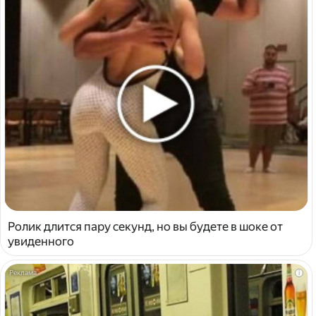
Ролик длится пару секунд, но вы будете в шоке от
увиденного
i