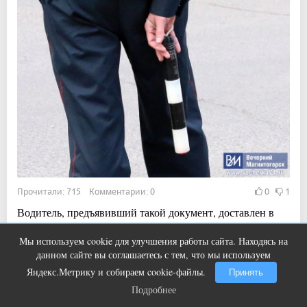
Прочитали: 715 Комментарии: 0
0
1
Водитель, предъявивший такой документ, доставлен в
отдел полиции для дальнейших разбирательств.
Мы используем cookie для улучшения работы сайта. Находясь на
Этот танец невесты оставит вас без
i
данном сайте вы соглашаетесь с тем, что мы используем
слов! Пересмотрела 10 раз
Яндекс.Метрику и собираем cookie-файлы.
Принять
Показать ещё
Подробнее
Подробнее