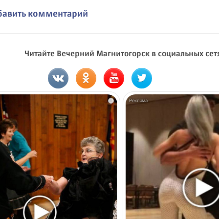
бавить комментарий
Читайте Вечерний Магнитогорск в социальных сет
i