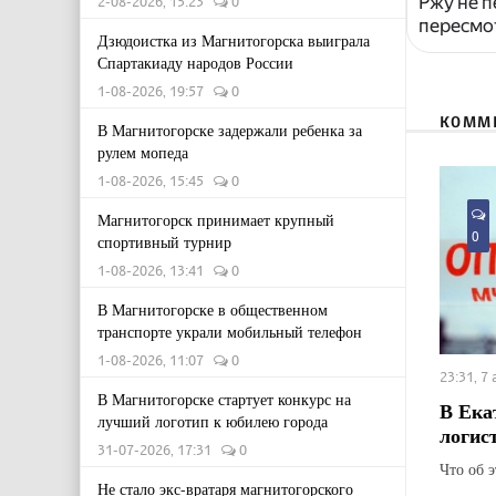
Ржу не п
2-08-2026, 15:23
0
пересмо
Дзюдоистка из Магнитогорска выиграла
Спартакиаду народов России
1-08-2026, 19:57
0
КОММ
В Магнитогорске задержали ребенка за
рулем мопеда
1-08-2026, 15:45
0
Магнитогорск принимает крупный
0
спортивный турнир
1-08-2026, 13:41
0
В Магнитогорске в общественном
транспорте украли мобильный телефон
1-08-2026, 11:07
0
23:31, 7
В Магнитогорске стартует конкурс на
В Ека
лучший логотип к юбилею города
логис
31-07-2026, 17:31
0
Что об 
Не стало экс-вратаря магнитогорского