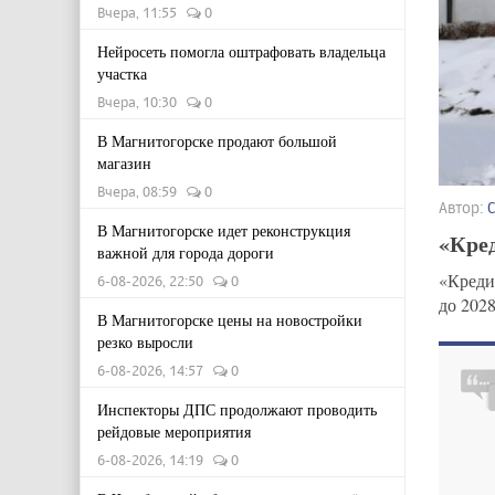
Вчера, 11:55
0
Нейросеть помогла оштрафовать владельца
участка
Вчера, 10:30
0
В Магнитогорске продают большой
магазин
Вчера, 08:59
0
Автор:
В Магнитогорске идет реконструкция
«Кред
важной для города дороги
«Креди
6-08-2026, 22:50
0
до 202
В Магнитогорске цены на новостройки
резко выросли
6-08-2026, 14:57
0
Инспекторы ДПС продолжают проводить
рейдовые мероприятия
6-08-2026, 14:19
0