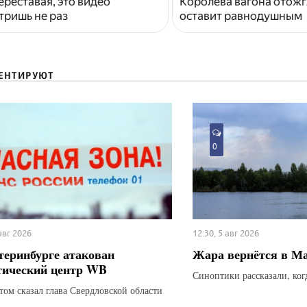
ереставая, это видео
Королева вагона отожг
тришь не раз
оставит равнодушным
ЕНТИРУЮТ
0
 авг 2026
12:30, 5 авг 2026
теринбурге атакован
Жара вернётся в М
тический центр WB
Синоптики рассказали, ког
этом сказал глава Свердловской области