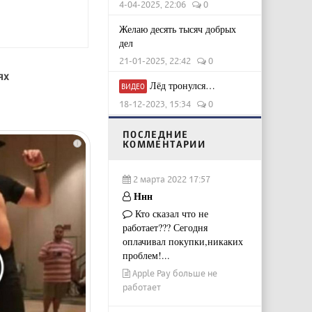
4-04-2025, 22:06
0
Желаю десять тысяч добрых
дел
21-01-2025, 22:42
0
ях
Лёд тронулся…
ВИДЕО
18-12-2023, 15:34
0
ПОСЛЕДНИЕ
КОММЕНТАРИИ
i
2 марта 2022 17:57
Ннн
Кто сказал что не
работает??? Сегодня
оплачивал покупки,никаких
проблем!...
Apple Pay больше не
работает