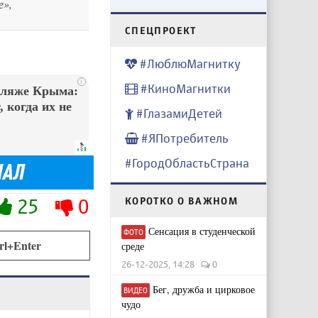
е»,
CПЕЦПРОЕКТ
#ЛюблюМагнитку
i
#КиноМагнитки
пляже Крыма:
 когда их не
#ГлазамиДетей
#ЯПотребитель
#ГородОбластьСтрана
25
0
КОРОТКО О ВАЖНОМ
Сенсация в студенческой
ФОТО
rl+Enter
среде
26-12-2025, 14:28
0
Бег, дружба и цирковое
ВИДЕО
чудо