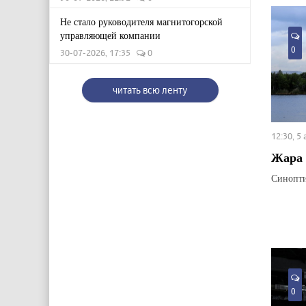
Не стало руководителя магнитогорской
управляющей компании
0
30-07-2026, 17:35
0
читать всю ленту
12:30, 5
Жара 
Синопти
0