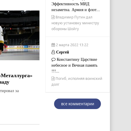
Эффективность МИД
незаметна. Армия и флот...
Владимир Путин дал
новую установку министру
обороны Шойгу
2 марта 2022 13:22
Сергей
Константину Царствие
небесное и Вечная память
!!!...
«Металлурга»
Погиб, исполняя воинский
наду
долг
тировал за
все комментарии