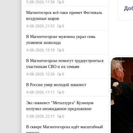
5-08-2026, 11:56
0
До
Магнитогорск всё-таки примет Фестиваль
воздушных шаров
4-08-2026, 21:52
0
В Магнитогорске мужчина украл семь
упаковок шоколада
4-08-2026, 15:19
0
В Магнитогорске помогут трудоустроиться
участникам СВО и их семьям
4-08-2026, 12:26
0
В России умер молодой хоккеист
4-08-2026, 11:11
0
Экс-хоккеист "Металлурга" Кузнецов
получил неожиданное предложение
3-08-2026, 22:11
0
В сквере Магнитогорска идёт масштабный
ремонт