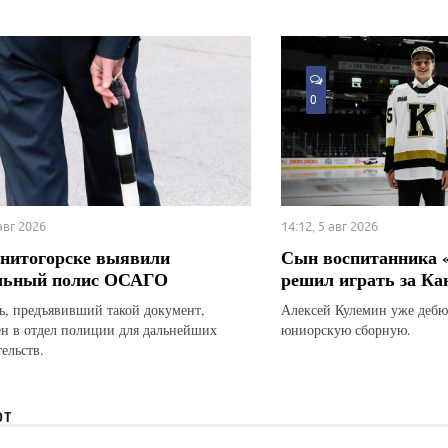
0
 авг 2026
14:12, 5 авг 2026
нитогорске выявили
Сын воспитанника 
льный полис ОСАГО
решил играть за Ка
ь, предъявивший такой документ,
Алексей Кулемин уже дебю
ен в отдел полиции для дальнейших
юниорскую сборную.
ельств.
ЮТ