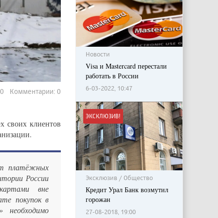
Новости
Visa и Mastercard перестали
работать в России
6-03-2022, 10:47
00 Комментарии: 0
ЭКСКЛЮЗИВ!
ех своих клиентов
анизации.
рт платёжных
ритории России
Эксклюзив / Общество
картами вне
Кредит Урал Банк возмутил
ате покупок в
горожан
» необходимо
27-08-2018, 19:00