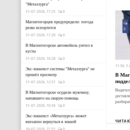
"Металлурга"
31-07-2026, 17:25
0
Магнитогорцев предупредили: погода
резко испортится
0
31-07-2026, 17:20
0
В Магнитогорске автомобиль улетел в
кусты
31-07-2026, 16:28
0
11:56, 5
Экс-хоккеист системы "Металлурга" не
В Маг
прошёл просмотр
подде
31-07-2026, 12:57
0
Водител
В Магнитогорске осудили мужчину,
доставл
напавшего на скорую помощь
разбират
31-07-2026, 10:36
0
Экс-хоккеист «Металлурга» может
ЧИТА
внезапно вернуться в хоккей
30-07-2026, 22:52
0