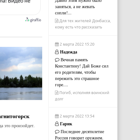
Давно этим нужно было
ла! Видео не
заняться, а не жевать
сопли!...
Для тех жителей Донбасса,
кому есть что рассказать
2 марта 2022 15:20
Надежда
Вечная память
Константину! Дай Боже сил
его родителям, чтобы
пережить это страшное
горе....
Погиб, исполняя воинский
долг
агнитогорск
2 марта 2022 13:54
Гарик
да это произойдет.
Последнее десятилетие
Россия говорит оружием.