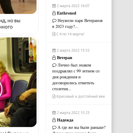
2 марта 2022 16:07
Enthroned
Неужели парк Ветеранов
нд, но вы
в 2023 году?...
енного
С 4 по 14 марта!
i
2 марта 2022 15:52
Ветеран
Лично был знаком
поздравлял с 99 летием со
дня рождения и
договорились отметить
столетия...
Красивый и достойный век
2 марта 2022 15:25
Надежда
А где же вы были раньше?