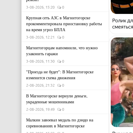
3-08-2026, 15:20
0
Крупная сеть АЗС в Магнитогорске
Ролик дл
прокомментировала приостановку работы
смеяться
на время угроз БПЛА
3-08-2026, 12:21
0
Магнитогорцам напомнили, что нужно
узаконить гаражи
3-08-2026, 11:30
0
"Проезда не будет": В Магнитогорске
изменится схема движения
2-08-2026, 21:32
0
В Магнитогорске вернули деньги,
украденные мошенниками
2-08-2026, 19:49
0
Малкин завоевал медаль по дзюдо на
соревнованиях в Магнитогорске