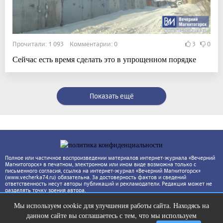
Прочитали: 1 093 Комментарии: 0
3
0
Сейчас есть время сделать это в упрощенном порядке
Показать ещё
Полное или частичное воспроизведении материалов интернет-журнала «Вечерний
Магнитогорск» в печатном, электронном или ином виде возможна только с
письменного согласия, ссылка на интернет-журнал «Вечерний Магнитогорск»
(www.vecherka74.ru) обязательна. За достоверность фактов и сведений
ответственность несут авторы публикаций и рекламодатели. Редакция может не
разделять точку зрения автора.
Мы используем cookie для улучшения работы сайта. Находясь на
Ролик из Омска: вы будете смеяться
i
данном сайте вы соглашаетесь с тем, что мы используем
долго