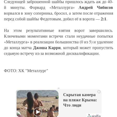
Следующей заброшенной шайбы пришлось ждать аж до 40-
Андрей Чибисов
й минуты. Форвард «Металлурга»
ворвался в зону соперника, бросил, а затем после отражения
2:1
перед собой шайбы Федотовым, добил её в ворота —
.
На этом результативные взятия ворот завершились.
Ключевыми моментами встречи стали неудачные попытки
«Металлурга» в реализации большинства (0 из 5) и удаление
Джоша Карри
до конца матча
, который может пропустить
седьмую встречу из-за возможной дисквалификации.
ФОТО: ХК "Металлург"
_
i
Скрытая камера
на пляже Крыма:
Что люди
вытворяют, когда
их не видят...