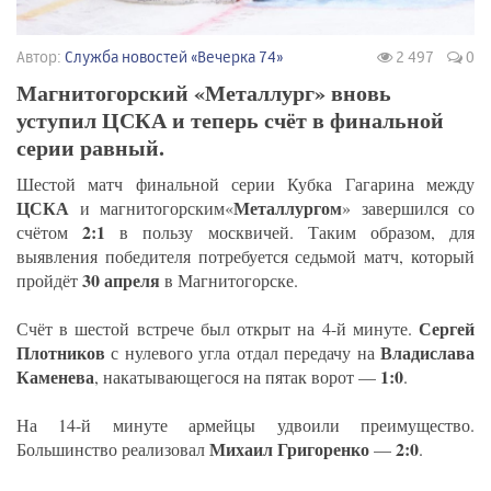
Автор:
Служба новостей «Вечерка 74»
2 497
0
Магнитогорский «Металлург» вновь
уступил ЦСКА и теперь счёт в финальной
серии равный.
Шестой матч финальной серии Кубка Гагарина между
ЦСКА
Металлургом
и магнитогорским«
» завершился со
2:1
счётом
в пользу москвичей. Таким образом, для
выявления победителя потребуется седьмой матч, который
30 апреля
пройдёт
в Магнитогорске.
Сергей
Счёт в шестой встрече был открыт на 4-й минуте.
Плотников
Владислава
с нулевого угла отдал передачу на
Каменева
1:0
, накатывающегося на пятак ворот —
.
На 14-й минуте армейцы удвоили преимущество.
Михаил Григоренко
2:0
Большинство реализовал
—
.