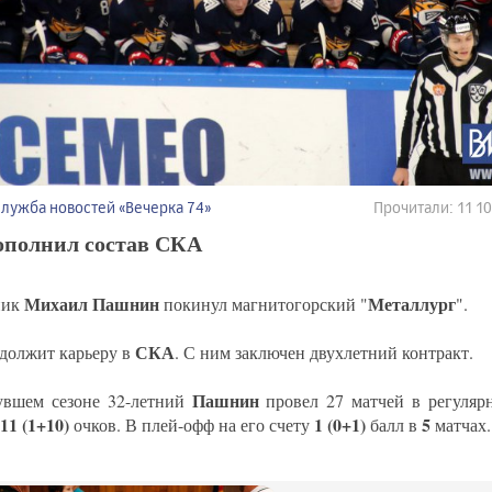
Служба новостей «Вечерка 74»
Прочитали: 11 
ополнил состав СКА
Михаил Пашнин
Металлург
ник
покинул магнитогорский "
".
СКА
должит карьеру в
. С ним заключен двухлетний контракт.
Пашнин
вшем сезоне 32-летний
провел 27 матчей в регуляр
11 (1+10)
1 (0+1)
5
очков. В плей-офф на его счету
балл в
матчах.