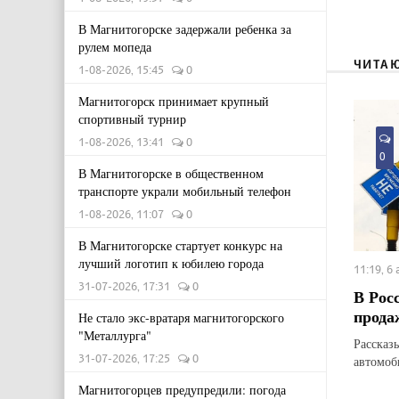
В Магнитогорске задержали ребенка за
рулем мопеда
ЧИТА
1-08-2026, 15:45
0
Магнитогорск принимает крупный
спортивный турнир
1-08-2026, 13:41
0
0
В Магнитогорске в общественном
транспорте украли мобильный телефон
1-08-2026, 11:07
0
В Магнитогорске стартует конкурс на
лучший логотип к юбилею города
11:19, 6
31-07-2026, 17:31
0
В Рос
прода
Не стало экс-вратаря магнитогорского
"Металлурга"
Рассказ
31-07-2026, 17:25
0
автомоб
Магнитогорцев предупредили: погода