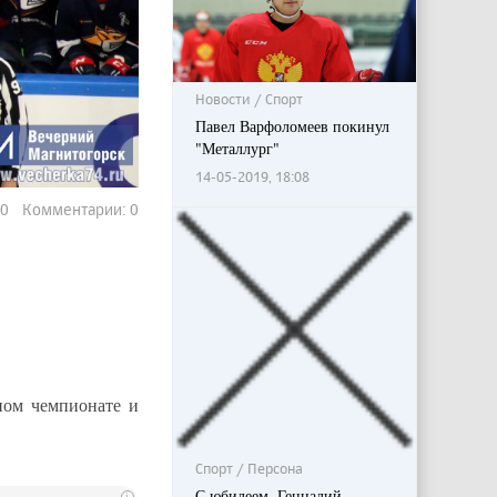
Новости / Спорт
Павел Варфоломеев покинул
"Металлург"
14-05-2019, 18:08
100 Комментарии: 0
ном чемпионате и
Спорт / Персона
С юбилеем, Геннадий
i