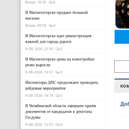
Вчера, 10:30
0
В Магнитогорске продают большой
магазин
Вчера, 08:59
0
В Магнитогорске идет реконструкция
важной для города дороги
6-08-2026, 22:50
0
В Магнитогорске цены на новостройки
резко выросли
6-08-2026, 14:57
0
Инспекторы ДПС продолжают проводить
КО
рейдовые мероприятия
6-08-2026, 14:19
0
До
В Челябинской области завершен приём
документов от кандидатов в депутаты
Госдумы
6-08-2026, 12:53
0