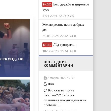
Бег, дружба и цирковое
ВИДЕО
чудо
4-04-2025, 22:06
0
Желаю десять тысяч добрых
дел
21-01-2025, 22:42
0
Лёд тронулся…
ВИДЕО
18-12-2023, 15:34
0
секунд, но
ПОСЛЕДНИЕ
т
КОММЕНТАРИИ
2 марта 2022 17:57
Ннн
Кто сказал что не
работает??? Сегодня
оплачивал покупки,никаких
проблем!...