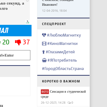
ко секунд, а
Иванович!
олго
12-04-2016, 18:04
CПЕЦПРОЕКТ
#ЛюблюМагнитку
20
37
#КиноМагнитки
#ГлазамиДетей
rl+Enter
#ЯПотребитель
#ГородОбластьСтрана
КОРОТКО О ВАЖНОМ
Сенсация в студенческой
ФОТО
среде
26-12-2025, 14:28
0
ях