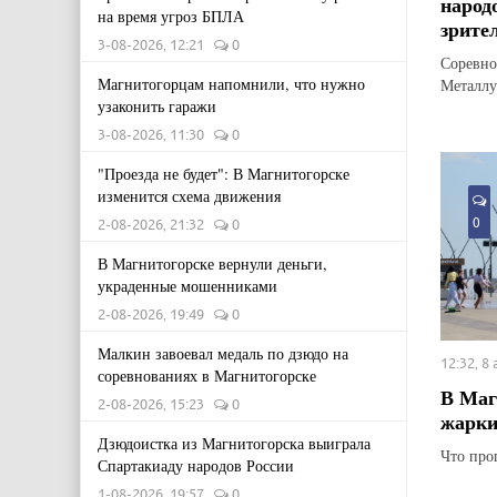
народ
на время угроз БПЛА
зрите
3-08-2026, 12:21
0
Соревно
Магнитогорцам напомнили, что нужно
Металлу
узаконить гаражи
3-08-2026, 11:30
0
"Проезда не будет": В Магнитогорске
изменится схема движения
0
2-08-2026, 21:32
0
В Магнитогорске вернули деньги,
украденные мошенниками
2-08-2026, 19:49
0
Малкин завоевал медаль по дзюдо на
12:32, 8
соревнованиях в Магнитогорске
В Маг
2-08-2026, 15:23
0
жарки
Дзюдоистка из Магнитогорска выиграла
Что про
Спартакиаду народов России
1-08-2026, 19:57
0