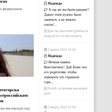
огах
Надежда
на федеральных
А где же вы были раньше?
Давно этим нужно было
заняться, а не жевать
сопли!...
Для тех жителей Донбасса,
кому есть что рассказать
2 марта 2022 15:20
Надежда
Вечная память
Константину! Дай Боже сил
его родителям, чтобы
пережить это страшное
горе....
Погиб, исполняя воинский
итогорска
долг
Всероссийском
ов
2 марта 2022 13:54
ную мастерскую под