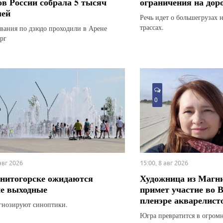
ов России собрала 5 тысяч
ограничения на дор
лей
Речь идет о большегрузах 
трассах.
вания по дзюдо проходили в Арене
рг
0
 авг 2026
15:00, 8 авг 2026
нитогорске ожидаются
Художница из Магн
е выходные
примет участие во 
пленэре акварелист
гнозируют синоптики.
Югра превратится в огром