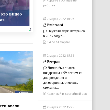
Apple Pay больше не
работает
 это видео
2 марта 2022 16:07
аз
Enthroned
Неужели парк Ветеранов
в 2023 году?...
С 4 по 14 марта!
2 марта 2022 15:52
Ветеран
Лично был знаком
поздравлял с 99 летием со
дня рождения и
договорились отметить
столетия...
Красивый и достойный век
сти ввели
2 марта 2022 15:25