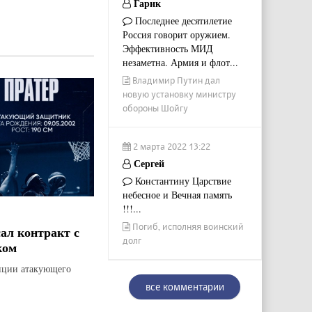
Гарик
Последнее десятилетие
Россия говорит оружием.
Эффективность МИД
незаметна. Армия и флот...
Владимир Путин дал
новую установку министру
обороны Шойгу
2 марта 2022 13:22
Сергей
Константину Царствие
небесное и Вечная память
!!!...
Погиб, исполняя воинский
ал контракт с
долг
ком
зиции атакующего
все комментарии