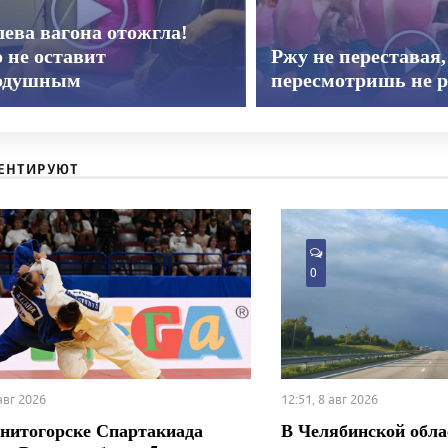
ева вагона отожгла!
 не оставит
Ржу не переставая,
одушным
пересмотришь не р
ЕНТИРУЮТ
0
 авг 2026
12:51, 8 авг 2026
нитогорске Спартакиада
В Челябинской обла