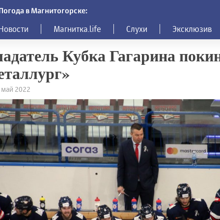
Погода в Магнитогорске:
Новости
Магнитка.life
Слухи
Эксклюзив
адатель Кубка Гагарина поки
еталлург»
8 май 2022