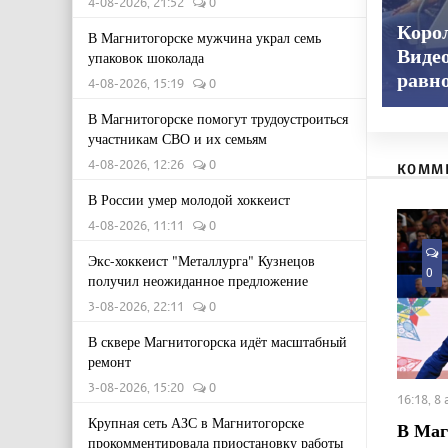
4-08-2026, 21:52
0
Корол
В Магнитогорске мужчина украл семь
Видео
упаковок шоколада
равн
4-08-2026, 15:19
0
В Магнитогорске помогут трудоустроиться
участникам СВО и их семьям
4-08-2026, 12:26
0
КОММ
В России умер молодой хоккеист
4-08-2026, 11:11
0
Экс-хоккеист "Металлурга" Кузнецов
0
получил неожиданное предложение
3-08-2026, 22:11
0
В сквере Магнитогорска идёт масштабный
ремонт
3-08-2026, 15:20
0
16:18, 8
Крупная сеть АЗС в Магнитогорске
В Маг
прокомментировала приостановку работы