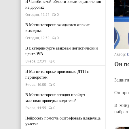
В Челябинской области ввели ограничения
на дорогах
Сегодня, 12:51
0
В Магнитогорске ожидаются жаркие
выходные
Сегодня, 12:32
0
В Екатеринбурге атакован логистический
центр WB
Автор:
Вчера, 23:31
0
Он п
В Магнитогорске произошло ДТП с
переворотом
Защит
Вчера, 16:00
0
Он про
В Магнитогорске сегодня пройдет
массовая проверка водителей
В мину
Вчера, 11:55
0
набрал
Нейросеть помогла оштрафовать владельца
участка