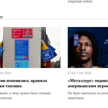
открытым небом
ЮТ
0
 авг 2026
21:04, 5 авг 2026
сии изменились правила
«Металлург» подпис
жи топлива
американским игро
ываем, к чему нужно быть готовым
Он будет выступать на по
илистам.
защитника