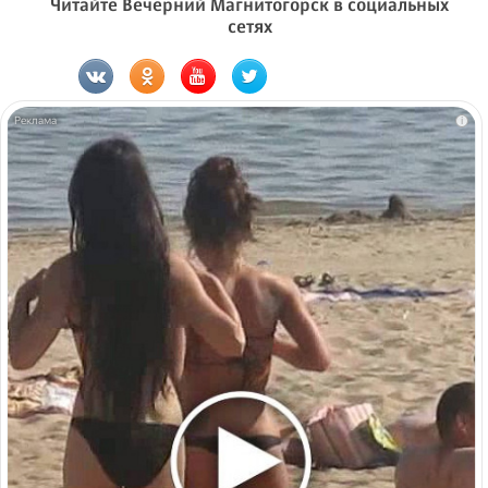
Читайте Вечерний Магнитогорск в социальных
сетях
i