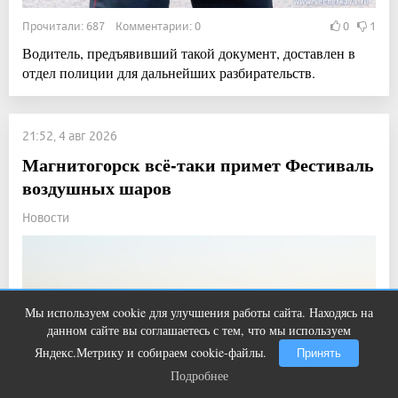
Прочитали: 687 Комментарии: 0
0
1
Водитель, предъявивший такой документ, доставлен в
отдел полиции для дальнейших разбирательств.
21:52, 4 авг 2026
Магнитогорск всё-таки примет Фестиваль
воздушных шаров
Новости
Мы используем cookie для улучшения работы сайта. Находясь на
Ногти будут чистыми! Домашний
i
данном сайте вы соглашаетесь с тем, что мы используем
метод убьет грибок, возьмите 3%-ю…
Яндекс.Метрику и собираем cookie-файлы.
Принять
Подробнее
Подробнее