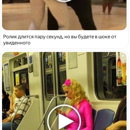
Ролик длится пару секунд, но вы будете в шоке от
увиденного
i