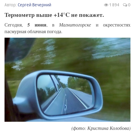
Автор:
Сергей Вечерний
1 894
0
Термометр выше +14°C не покажет.
5 июня
Сегодня,
, в
Магнитогорске
и окрестностях
пасмурная облачная погода.
(фото: Кристина Колобова)