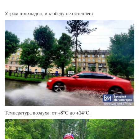
Утром прохладно, и к обеду не потеплеет.
+8°C
+14°C
Температура воздуха: от
до
.