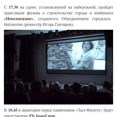
17.30
С
на сцене, установленной на набережной, пройдет
трансляция фильма о строительстве города и комбината
«Невозможное»
, созданного Объединением городских
библиотек (режиссёр Игорь Гончаров).
18.45
В
в акватории перед памятником «Тыл-Фронту» будет
Fly board шоу
представлено
.