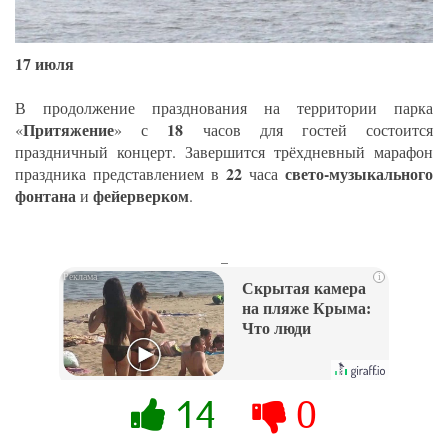
17 июля
В продолжение празднования на территории парка
Притяжение
18
«
» с
часов для гостей состоится
праздничный концерт. Завершится трёхдневный марафон
22
свето-музыкального
праздника представлением в
часа
фонтана
фейерверком
и
.
_
i
Скрытая камера
на пляже Крыма:
Что люди
вытворяют, когда
их не видят...
14
0