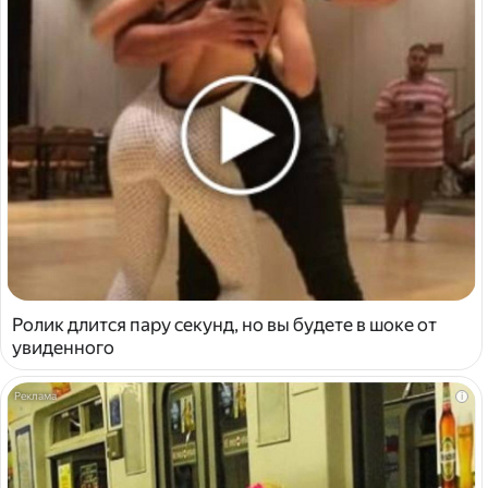
Ролик длится пару секунд, но вы будете в шоке от
увиденного
i