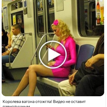
i
Королева вагона отожгла! Видео не оставит
равнодушным