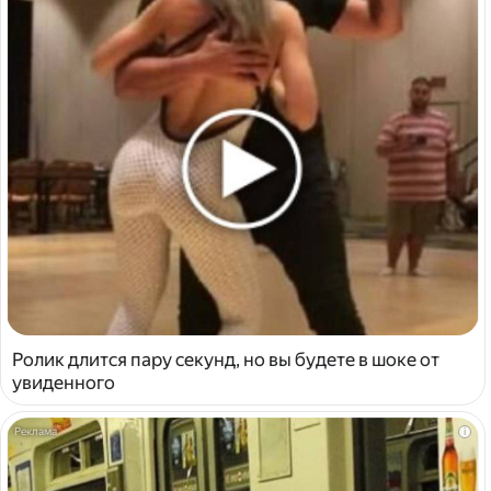
Ролик длится пару секунд, но вы будете в шоке от
увиденного
i