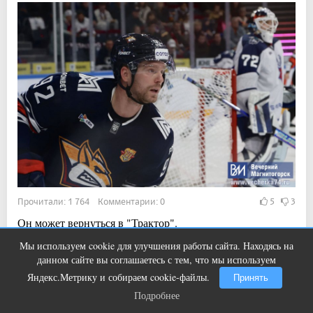
Прочитали: 1 764 Комментарии: 0
5
3
Он может вернуться в "Трактор".
Мы используем cookie для улучшения работы сайта. Находясь на
Публичный удар Зеленскому от
i
данном сайте вы соглашаетесь с тем, что мы используем
Кличко: это настоящий вызов
15:20, 3 авг 2026
Яндекс.Метрику и собираем cookie-файлы.
Принять
В сквере Магнитогорска идёт масштабный
Подробнее
Подробнее