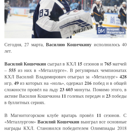
Василию Кошечкину
Сегодня, 27 марта,
исполнилось 40
лет.
Василий Кошечкин
15
765
сыграл в КХЛ
сезонов и
матчей
555
–
из них в «Металлурге». В регулярных чемпионатах
428
КХЛ Василий Владимирович отыграл за «Металлург»
49
216
игр,
из которых на «ноль», одержал
побед и в общей
23 603
сложности провёл на льду
минуты. Помимо этого, в
11
23
активе Василия Кошечкина
голевых передач и
победы
в буллитных сериях.
11
В Магнитогорском клубе вратарь провёл
сезонов. С
Василий Кошечкин
«Металлургом»
выиграл все основные
награды КХЛ. Становился победителем Олимпиады 2018