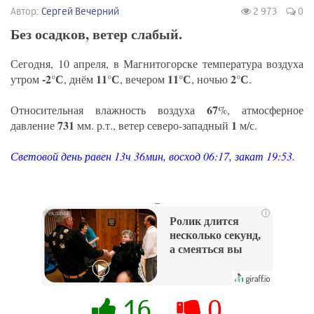
Автор:
Сергей Вечерний
2 973
0
Без осадков, ветер слабый.
Сегодня, 10 апреля, в Магнитогорске температура воздуха
-2°С
11°С
11°С
2°С
утром
, днём
, вечером
, ночью
.
67
Относительная влажность воздуха
%, атмосферное
731
1
давление
мм. р.т., ветер северо-западный
м/с.
Световой день равен 13ч 36мин, восход 06:17, закат 19:53.
_
i
Ролик длится
несколько секунд,
а смеяться вы
будете долго
16
0