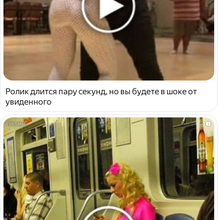
Ролик длится пару секунд, но вы будете в шоке от
увиденного
i