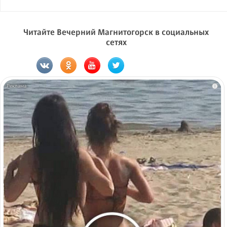
Читайте Вечерний Магнитогорск в социальных
сетях
i