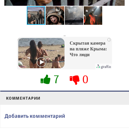
_
i
Скрытая камера
на пляже Крыма:
Что люди
вытворяют, когда
их не видят...
7
0
КОММЕНТАРИИ
Добавить комментарий