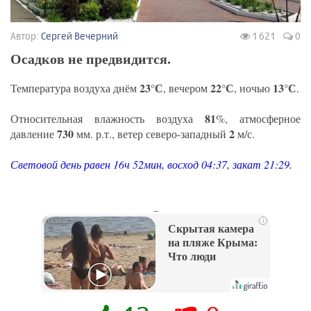
Автор:
Сергей Вечерний
1 621
0
Осадков не предвидится.
23°С
22°С
13°С
Температура воздуха днём
, вечером
, ночью
.
81
Относительная влажность воздуха
%, атмосферное
730
2
давление
мм. р.т., ветер северо-западный
м/с.
Световой день равен 16ч 52мин, восход 04:37, закат 21:29.
_
i
Скрытая камера
на пляже Крыма:
Что люди
вытворяют, когда
их не видят...