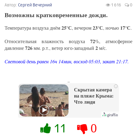
Автор:
Сергей Вечерний
1 616
0
Возможны кратковременные дожди.
25°С
23°С
17°С
Температура воздуха днём
, вечером
, ночью
.
72
Относительная влажность воздуха
%, атмосферное
726
2
давление
мм. р.т., ветер юго-западный
м/с.
Световой день равен 16ч 14мин, восход 05:03, закат 21:17.
_
i
Скрытая камера
на пляже Крыма:
Что люди
вытворяют, когда
их не видят...
11
0