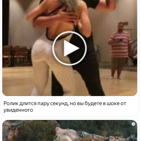
Ролик длится пару секунд, но вы будете в шоке от
увиденного
i