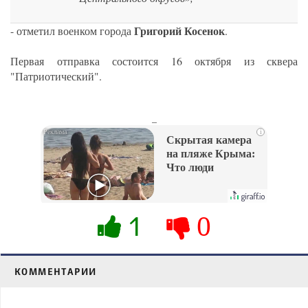
Григорий Косенок
- отметил военком города
.
Первая отправка состоится 16 октября из сквера
"Патриотический".
_
i
Скрытая камера
на пляже Крыма:
Что люди
вытворяют, когда
их не видят...
1
0
КОММЕНТАРИИ