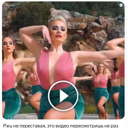
i
Ржу не переставая, это видео пересмотришь не раз