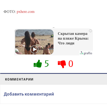
ФОТО:
pxhere.com
_
i
Скрытая камера
на пляже Крыма:
Что люди
вытворяют, когда
их не видят...
5
0
КОММЕНТАРИИ
Добавить комментарий