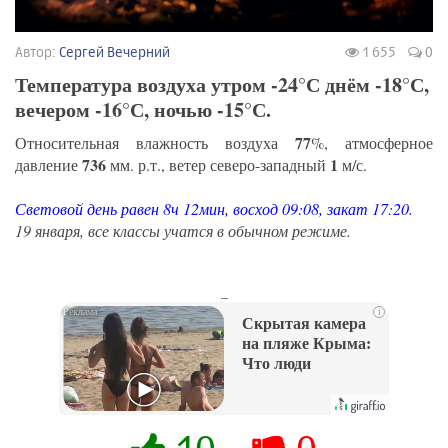
Автор:
Сергей Вечерний
1 655
0
Температура воздуха утром -24°С днём -18°С,
вечером -16°С, ночью -15°С.
77
Относительная влажность воздуха
%, атмосферное
736
1
давление
мм. р.т., ветер северо-западный
м/с.
Световой день равен 8ч 12мин, восход 09:08, закат 17:20.
19 января, все классы учатся в обычном режиме.
_
i
Скрытая камера
на пляже Крыма:
Что люди
вытворяют, когда
их не видят...