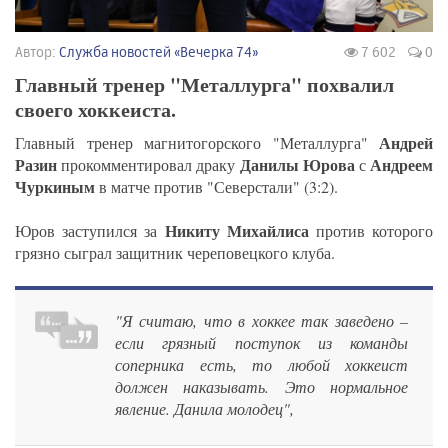
Автор:
Служба новостей «Вечерка 74»
7 602
0
Главный тренер "Металлурга" похвалил
своего хоккеиста.
Андрей
Главный тренер магнитогорского "Металлурга"
Разин
Данилы Юрова
Андреем
прокомментировал драку
с
Чуркиным
в матче против "Северстали" (3:2).
Никиту Михайлиса
Юров заступился за
против которого
грязно сыграл защитник череповецкого клуба.
"Я считаю, что в хоккее так заведено –
если грязный поступок из команды
соперника есть, то любой хоккеист
должен наказывать. Это нормальное
явление. Данила молодец",