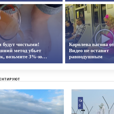
и будут чистыми!
Королева вагона о
шний метод убьет
Видео не оставит
ок, возьмите 3%-ю…
равнодушным
ЕНТИРУЮТ
0