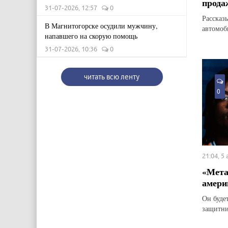
прода
31-07-2026, 12:57
0
Рассказ
В Магнитогорске осудили мужчину,
автомоб
напавшего на скорую помощь
31-07-2026, 10:36
0
читать всю ленту
0
21:04, 5
«Мета
амери
Он буде
защитн