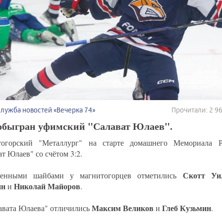
Служба новостей «Вечерка 74»
Прочитали: 2 
обыгран уфимский "Салават Юлаев".
тогорский "Металлург" на старте домашнего Мемориала Р
т Юлаев" со счётом 3:2.
Скотт Уи
шенными шайбами у магнитогорцев отметились
ин
Николай Майоров
и
.
Максим Великов
Глеб Кузьмин
авата Юлаева" отличились
и
.