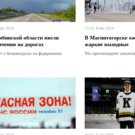
 авг 2026
12:32, 8 авг 2026
ябинской области ввели
В Магнитогорске о
ичения на дорогах
жаркие выходные
ет о большегрузах на федеральных
Что прогнозируют синопти
0
 авг 2026
14:12, 5 авг 2026