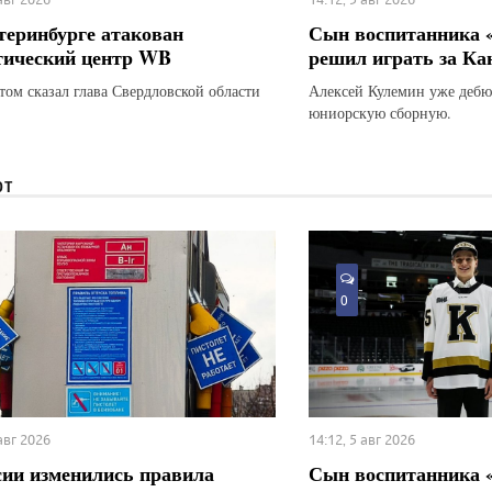
теринбурге атакован
Сын воспитанника 
тический центр WB
решил играть за Ка
этом сказал глава Свердловской области
Алексей Кулемин уже дебю
юниорскую сборную.
ЮТ
0
 авг 2026
14:12, 5 авг 2026
сии изменились правила
Сын воспитанника 