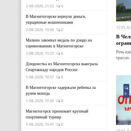
2-08-2026, 21:32
0
В Магнитогорске вернули деньги,
украденные мошенниками
12:51, 8
2-08-2026, 19:49
0
В Чел
Малкин завоевал медаль по дзюдо на
огран
соревнованиях в Магнитогорске
Речь ид
2-08-2026, 15:23
0
трассах.
Дзюдоистка из Магнитогорска выиграла
Спартакиаду народов России
1-08-2026, 19:57
0
В Магнитогорске задержали ребенка за
рулем мопеда
0
1-08-2026, 15:45
0
Магнитогорск принимает крупный
спортивный турнир
1-08-2026, 13:41
0
23:31, 7