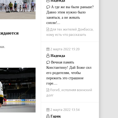
Надежда
А где же вы были раньше?
Давно этим нужно было
заняться, а не жевать
сопли!...
Для тех жителей Донбасса,
жидаются
кому есть что рассказать
ки.
2 марта 2022 15:20
Надежда
Вечная память
Константину! Дай Боже сил
его родителям, чтобы
пережить это страшное
горе....
Погиб, исполняя воинский
долг
2 марта 2022 13:54
Гарик