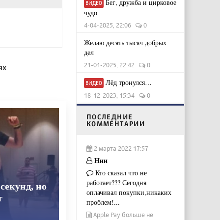
Бег, дружба и цирковое
ВИДЕО
чудо
4-04-2025, 22:06
0
Желаю десять тысяч добрых
дел
21-01-2025, 22:42
0
ях
Лёд тронулся…
ВИДЕО
18-12-2023, 15:34
0
ПОСЛЕДНИЕ
КОММЕНТАРИИ
2 марта 2022 17:57
Ннн
Кто сказал что не
работает??? Сегодня
секунд, но
оплачивал покупки,никаких
т
проблем!...
Apple Pay больше не