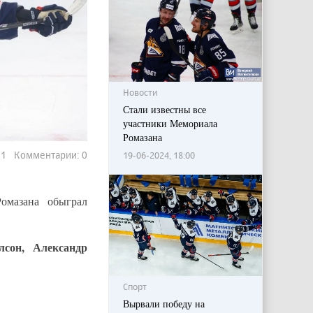
Новости
Стали известны все
участники Мемориала
Ромазана
961 Комментарии: 0
19-06-2024, 18:00
омазана обыграл
лсон, Александр
Спорт
Вырвали победу на