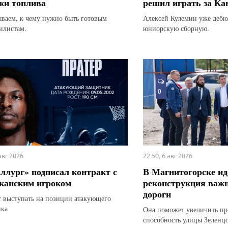
жи топлива
решил играть за Ка
ываем, к чему нужно быть готовым
Алексей Кулемин уже дебю
илистам.
юниорскую сборную.
0
 авг 2026
22:50, 6 авг 2026
ллург» подписал контракт с
В Магнитогорске ид
канским игроком
реконструкция важн
дороги
т выступать на позиции атакующего
ика
Она поможет увеличить п
способность улицы Зеленц