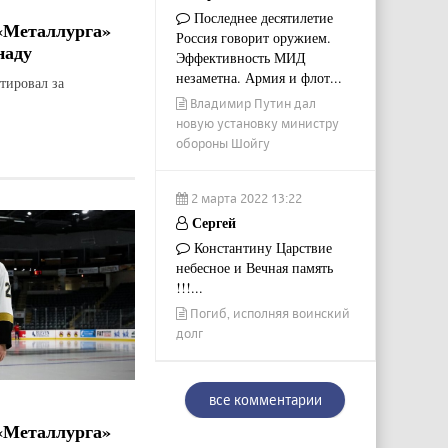
Последнее десятилетие
«Металлурга»
Россия говорит оружием.
наду
Эффективность МИД
незаметна. Армия и флот...
тировал за
Владимир Путин дал
новую установку министру
обороны Шойгу
2 марта 2022 13:22
Сергей
Константину Царствие
небесное и Вечная память
!!!...
Погиб, исполняя воинский
долг
все комментарии
«Металлурга»