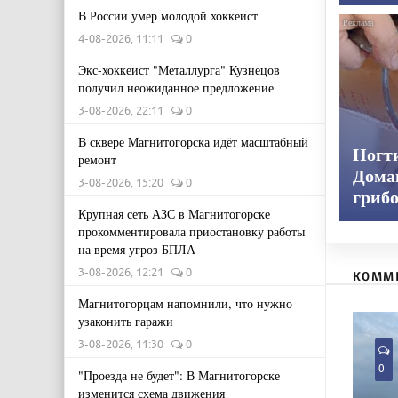
В России умер молодой хоккеист
4-08-2026, 11:11
0
Экс-хоккеист "Металлурга" Кузнецов
получил неожиданное предложение
3-08-2026, 22:11
0
В сквере Магнитогорска идёт масштабный
Ногт
ремонт
Дома
3-08-2026, 15:20
0
гриб
Крупная сеть АЗС в Магнитогорске
прокомментировала приостановку работы
на время угроз БПЛА
3-08-2026, 12:21
0
КОММ
Магнитогорцам напомнили, что нужно
узаконить гаражи
3-08-2026, 11:30
0
0
"Проезда не будет": В Магнитогорске
изменится схема движения