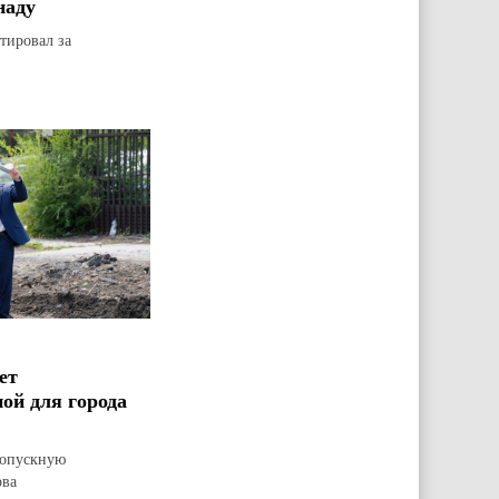
наду
тировал за
ет
ой для города
ропускную
ова