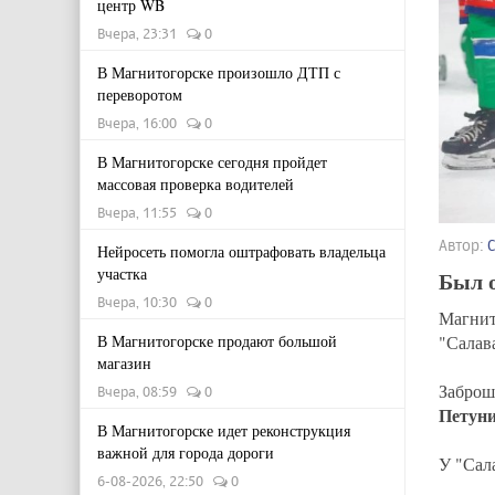
центр WB
Вчера, 23:31
0
В Магнитогорске произошло ДТП с
переворотом
Вчера, 16:00
0
В Магнитогорске сегодня пройдет
массовая проверка водителей
Вчера, 11:55
0
Автор:
Нейросеть помогла оштрафовать владельца
участка
Был 
Вчера, 10:30
0
Магни
"Салава
В Магнитогорске продают большой
магазин
Забро
Вчера, 08:59
0
Петун
В Магнитогорске идет реконструкция
важной для города дороги
У "Сал
6-08-2026, 22:50
0