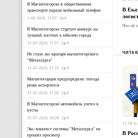
В Магнитогорске в общественном
В Ека
транспорте украли мобильный телефон
логис
1-08-2026, 11:07
0
Что об 
В Магнитогорске стартует конкурс на
лучший логотип к юбилею города
31-07-2026, 17:31
0
ЧИТА
Не стало экс-вратаря магнитогорского
"Металлурга"
31-07-2026, 17:25
0
Магнитогорцев предупредили: погода
резко испортится
0
31-07-2026, 17:20
0
В Магнитогорске автомобиль улетел в
кусты
31-07-2026, 16:28
0
11:19, 6
Экс-хоккеист системы "Металлурга" не
В Рос
прошёл просмотр