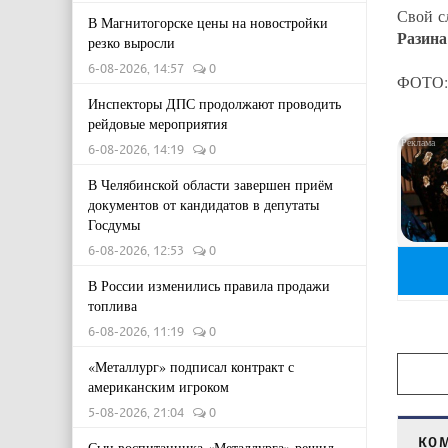
Свой с
В Магнитогорске цены на новостройки
Разина
резко выросли
6-08-2026, 14:57
0
ФОТО: 
Инспекторы ДПС продолжают проводить
рейдовые мероприятия
6-08-2026, 14:19
0
В Челябинской области завершен приём
документов от кандидатов в депутаты
Госдумы
6-08-2026, 12:53
0
В России изменились правила продажи
топлива
6-08-2026, 11:19
0
«Металлург» подписал контракт с
американским игроком
5-08-2026, 21:04
0
КО
Сын воспитанника «Металлурга» решил