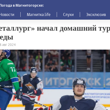
Погода в Магнитогорске:
Новости
Магнитка.life
Слухи
Эксклюзив
таллург» начал домашний тур
беды
28 авг 2024