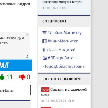
последних минутах встречи
Андрея
одопечных
17-01-2021, 11:49
CПЕЦПРОЕКТ
#ЛюблюМагнитку
i
ко секунд, а
#КиноМагнитки
олго
#ГлазамиДетей
#ЯПотребитель
#ГородОбластьСтрана
11
0
КОРОТКО О ВАЖНОМ
Сенсация в студенческой
rl+Enter
ФОТО
среде
26-12-2025, 14:28
0