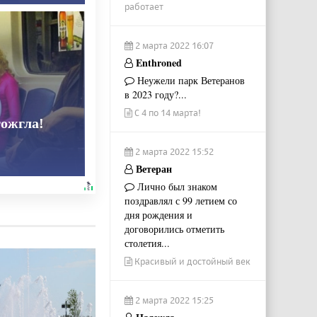
работает
2 марта 2022 16:07
Enthroned
Неужели парк Ветеранов
в 2023 году?...
С 4 по 14 марта!
тожгла!
2 марта 2022 15:52
Ветеран
Лично был знаком
поздравлял с 99 летием со
дня рождения и
договорились отметить
столетия...
Красивый и достойный век
2 марта 2022 15:25